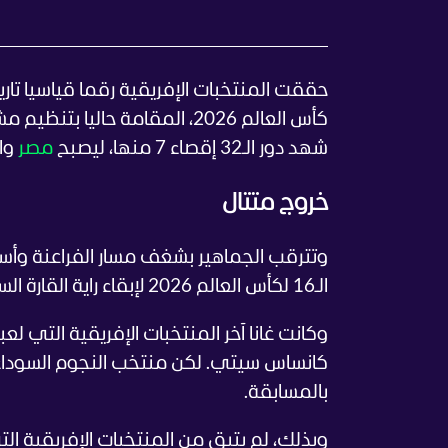
كأس العالم 2026، المقامة حال
شهد دور الـ32 إقصاء 7 منها، ليصبح
مصر
والم
خروج متتال
وتترقب الجماهير بشغف مسار الفراعنة وأسود
الـ16 لكأس العالم 2026 لإبقاء راية القارة السمراء خفاقة في العرس العالمي.
بالمسابقة.
وبذلك، لم يتبق من المنتخبات الإفريقية ا