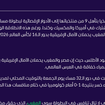
حققت المنتخبات الإفريقية رقما قياسيا تاريخيا بتأهل 9 من منتخباتها إلى الأدوار الإقصائية لبطولة
يا بتنظيم مشترك في أميركا والمكسيك وكندا. ورغم هذه الانطلاقة ال
غرب يحملان الآمال الإفريقية بدور الـ16 لكأس العالم 2026.
 الأطلس، حيث إن مصر والمغرب يحملان الآمال الإفريقية ب
وكانت غانا آخر المنتخبات الإفريقية التي لعبت في دور الـ32 مساء يوم الجمعة بالتوقيت المحلي لم
كانساس سيتي. لكن منتخب النجوم السوداء خسر بنتيجة 1-0 أمام كولومبيا في ختام منافسات هذا 
لتي لا تزال تنافس في البطولة سوى
المغرب
، الذي حقق مفا