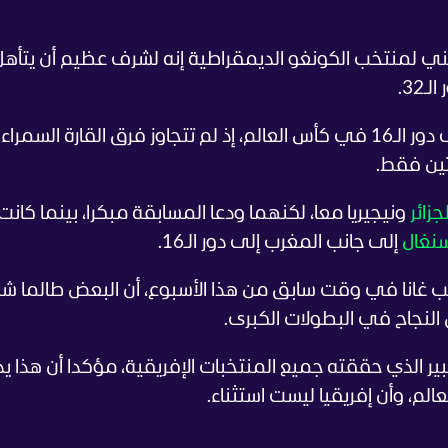
فني لمنتخب الكونغو الديمقراطية إنه لشرف عظيم أن يتأهل
32.
ولم يسبق لإفريقيا أن أرسلت 3 منتخبات إلى دور الـ16 في كأس العالم، إذ لم تتجاوز فرق القارة السم
تين فقط.
لجزائر
سنغال
إلى جانب المغرب إلى دور الـ16.
 غانا في وقت سابق من هذا الأسبوع، أن البعض طالما 
لنجاح في البطولات الكبرى.
كبير الذي حققته جميع المنتخبات الإفريقية، مؤكدا أن هذا ي
م، وأن إفريقيا ليست استثناء.