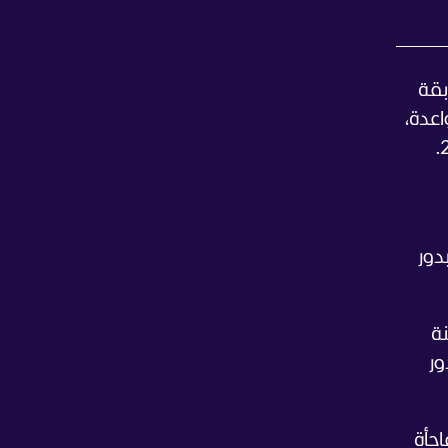
 مسابقة
واعدة،
دور
دينة
الدور
جأة