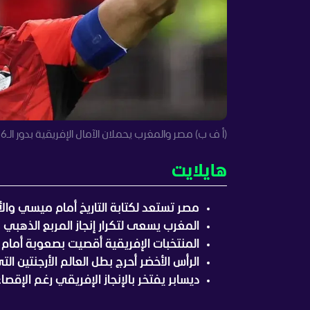
(أ ف ب) مصر والمغرب يحملان الآمال الإفريقية بدور الـ16 لكأس العالم 2026
هايلايت
مصر تستعد لكتابة التاريخ أمام ميسي والأرج
المغرب يسعى لتكرار إنجاز المربع الذهبي
المنتخبات الإفريقية أقصيت بصعوبة أمام ع
الرأس الأخضر أحرج بطل العالم الأرجنتين ا
ديسابر يفتخر بالإنجاز الإفريقي رغم الإقصاء 