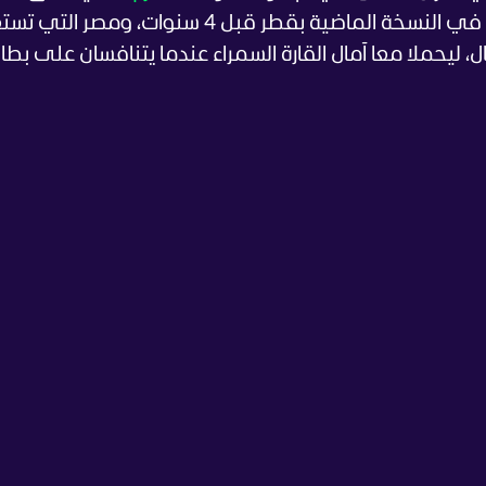
من العيار الثقيل بتأهله للدور نصف النهائي في النسخة الماضية بقطر قبل 4 سنوات، ومصر ال
 الـ1 في دور الـ16 بالمونديال، ليحملا معا آمال القارة السمراء عندما يتنافسان على ب