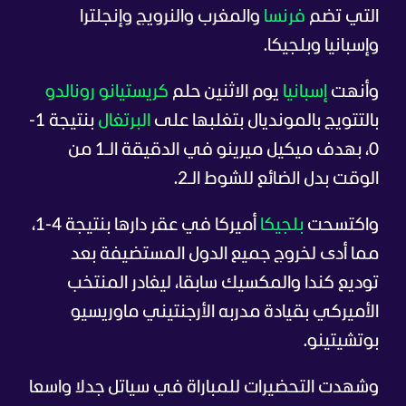
التي تضم
فرنسا
والمغرب والنرويج وإنجلترا
وإسبانيا وبلجيكا.
وأنهت
إسبانيا
يوم الاثنين حلم
كريستيانو رونالدو
بالتتويج بالمونديال بتغلبها على
البرتغال
بنتيجة 1-
0، بهدف ميكيل ميرينو في الدقيقة الـ1 من
الوقت بدل الضائع للشوط الـ2.
واكتسحت
بلجيكا
أميركا في عقر دارها بنتيجة 4-1،
مما أدى لخروج جميع الدول المستضيفة بعد
توديع كندا والمكسيك سابقا، ليغادر المنتخب
الأميركي بقيادة مدربه الأرجنتيني ماوريسيو
بوتشيتينو.
وشهدت التحضيرات للمباراة في سياتل جدلا واسعا