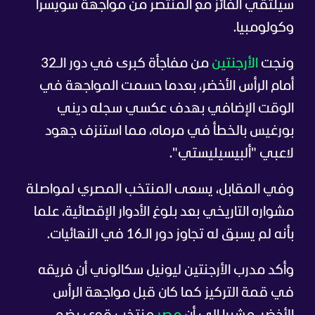
سيلتقي الفائز مع المنتصر من مواجهة سويسرا
وكولومبيا.
ونجت
الأرجنتين
من مفاجأة كبرى في دور الـ32
أمام الرأس الأخضر، بعدما حسمت المواجهة في
الوقت الإضافي بهدف عكسي سجله ديني
بورغيس بالخطأ في مرماه، مما استنزف جهود
لاعبي "ألبيسيليستي"
.
وفي المقابل، يسعى المنتخب المصري لمواصلة
مشواره التاريخي بعد بلوغ الأدوار الإقصائية، علما
بأنه لم يسبق له تجاوز دور الـ16 في النهائيات.
وأكد مدرب الأرجنتين ليونيل سكالوني أن فريقه
في قمة التركيز كما كان قبل مواجهة الرأس