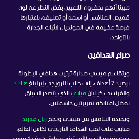
مبينا أنهم يحضرون اللاعبين بغض النظر عن لون
قميص المنافس أو اسمه أو تصنيفه، باعتبارها
فرصة عظيمة في المونديال لإثبات الجدارة
بالتواجد.
صراع الهدافين
ويتقاسم ميسي صدارة ترتيب هدافي البطولة
برصيد 7 أهداف، إلى جانب النرويجي إيرلينغ
هالاند
والفرنسي كيليان
مبابي
الذي يتصدر السباق
بفضل امتلاكه تمريرتين حاسمتين.
ويحتدم التنافس بين ميسي ونجم
ريال مدريد
مبابي على لقب الهداف التاريخي لكأس العالم،