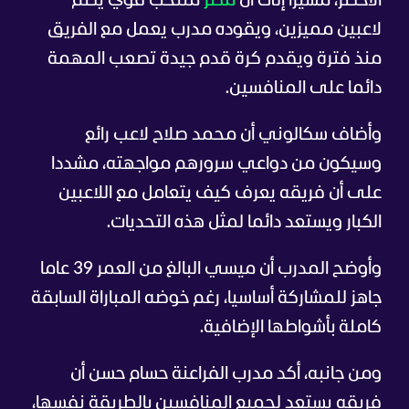
الأخضر، مشيرا إلى أن
مصر
منتخب قوي يضم
لاعبين مميزين، ويقوده مدرب يعمل مع الفريق
منذ فترة ويقدم كرة قدم جيدة تصعب المهمة
دائما على المنافسين.
وأضاف سكالوني أن محمد صلاح لاعب رائع
وسيكون من دواعي سرورهم مواجهته، مشددا
على أن فريقه يعرف كيف يتعامل مع اللاعبين
الكبار ويستعد دائما لمثل هذه التحديات.
وأوضح المدرب أن ميسي البالغ من العمر 39 عاما
جاهز للمشاركة أساسيا، رغم خوضه المباراة السابقة
كاملة بأشواطها الإضافية.
ومن جانبه، أكد مدرب الفراعنة حسام حسن أن
فريقه يستعد لجميع المنافسين بالطريقة نفسها،