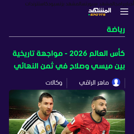
أخبار
برامج
المشهد سبورتس
المشهد بزنس
بودكاست
ترندات
رياضة
كأس العالم 2026 - مواجهة تاريخية
بين ميسي وصلاح في ثمن النهائي
ماهر الراقي
وكالات