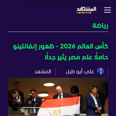
أخبار
برامج
المشهد سبورتس
المشهد بزنس
بودكاست
ترندات
رياضة
كأس العالم 2026 - ظهور إنفانتينو
حاملًا علم مصر يثير جدلًا
علي أبو طبل
المشهد