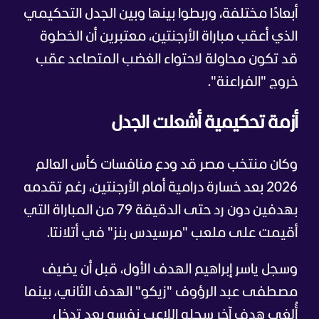
أبعادًا مختلفة، وربطوا بينها وبين الجدل التحكيمي
الذي أعقب مباراة الأرجنتين، معتبرين أن الخطوة
قد تكون محاولة لاحتواء الغضب المتصاعد عقب
خروج "الفراعنة".
أزمة تحكيمية أشعلت الجدل
وكان منتخب مصر قد ودع منافسات كأس العالم
2026 بعد خسارة درامية أمام الأرجنتين، رغم تقدمه
بهدفين دون رد حتى الدقيقة 79 من المباراة التي
أقيمت على ملعب "مرسيدس بنز" في أتلانتا.
وسجل ياسر إبراهيم الهدف الأول، قبل أن يضيف
مصطفى عبد الرؤوف "زيكو" الهدف الثاني، بينما
أُلغي هدف آخر سجله اللاعب نفسه بعد تدخل