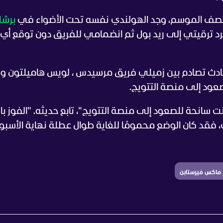
نتصف الموسم، وجد الهولندي نفسه تحت الأضواء في
برشل
مجرد ترقيتي إلى ريد بول ثم انضمامي للفريق دون توقع أي
ادث تصادم بين زميلي فريق مرسيدس ، لويس هاميلتون ون
صعود إلى منصة التتويج.
نت سانحة للصعود إلى منصة التتويج"، تابع حديثه. "الفوز ب
ك، فقد كان الوضع محمومًا للغاية طوال عطلة نهاية الأسبوع
ر ماكس فيرستابن