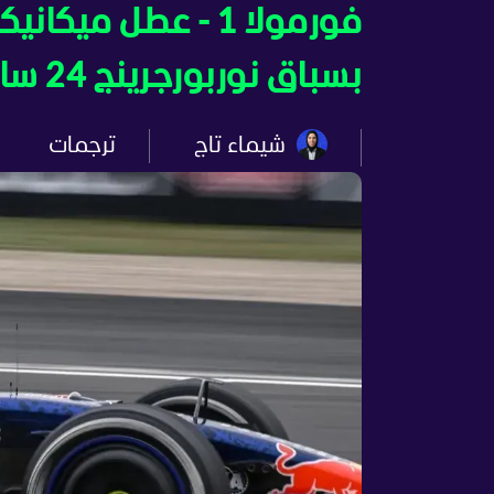
فورمولا 1 - عطل م
بسباق نوربورجرينج 24 ساعة
شيماء تاج
ترجمات