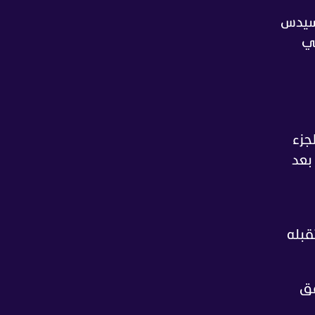
رسيدس
ني
جزء
بعد
قبله
رافق