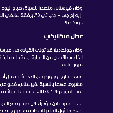
وكان فيرستابن متصدرا للسباق صباح اليوم
"إيه إم جي – جي تي 3"، 
جونكاديلا.
عطل ميكانيكي
وكان جونكاديلا قد تولى القيادة من فيرس
الخلفي الأيمن من السيارة، وفقد الصدارة ق
مرور ساعة.
مشروعا مهما بالنسبة لفيرستابن، فهو م
في الفورمولا 1 هذا العام بسبب استيائه من اعتماد سيارات 2026 على الطاقة الكهربائية.
ظهوره الأول المثير للإعجاب مع فريق ريد بو