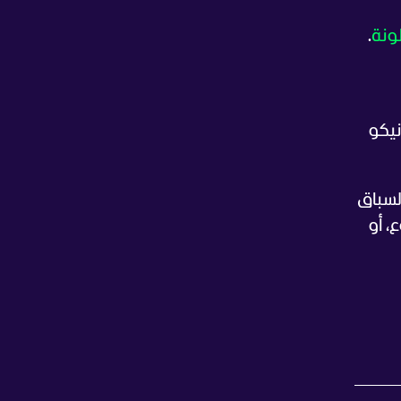
ونة
.
يكو
السباق
، أو