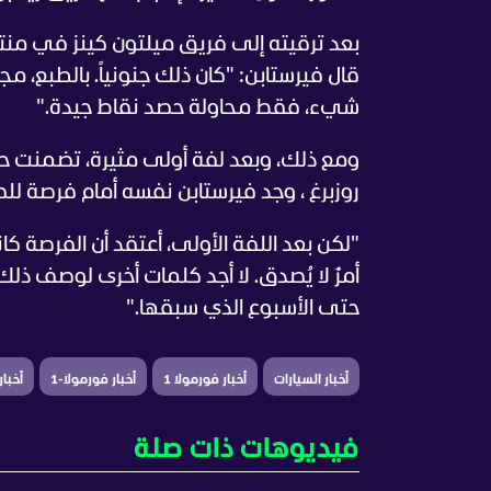
بعد ترقيته إلى فريق ميلتون كينز في م
قال فيرستابن: "كان ذلك جنونياً. بالطبع، 
شيء، فقط محاولة حصد نقاط جيدة."
ومع ذلك، وبعد لفة أولى مثيرة، تضمنت ح
روزبرغ ، وجد فيرستابن نفسه أمام فرصة لل
"لكن بعد اللفة الأولى، أعتقد أن الفرصة كا
أمرٌ لا يُصدق. لا أجد كلمات أخرى لوصف ذل
حتى الأسبوع الذي سبقها."
أخبار السيارات
أخبار فورمولا 1
أخبار فورمولا-1
أخبا
فيديوهات ذات صلة