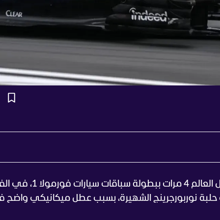
تبددت آمال الهولندي ماكس فيرستابن، بطل العالم 4 مرات ببطولة سباقات سيارا
عة لأول مرة على حلبة نوربورجرينج الشهيرة، بسبب عطل ميكانيكي واضح