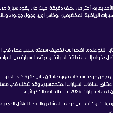
 الأحد بفارق أكثر من نصف دقيقة، حيث كان يقود سيارة م
برفقة سائقي السيارات الرياضية المخضرمين لوكاس أوير، وجول جونون، ودا
تابن للتو عندما اضطر إلى تخفيف سرعته بسبب عطل في ال
بل دخوله إلى منطقة الصيانة. ولم تعد السيارة من المرآب 
ويعد سباق نوربورجرينج، الذي يأتي قبل أسبوع من عودة سباقات فورمولا 1 ن خلال جائزة كندا الكبرى،
ن عشاق سباقات السيارات المتحمسين، وقد شكك في مست
تحدث فيرستابن مؤخراً خلال فيديو مع الفورمولا 1، وكشف عن دوامة المشاعر والضغط الهائل الذي 
ل.