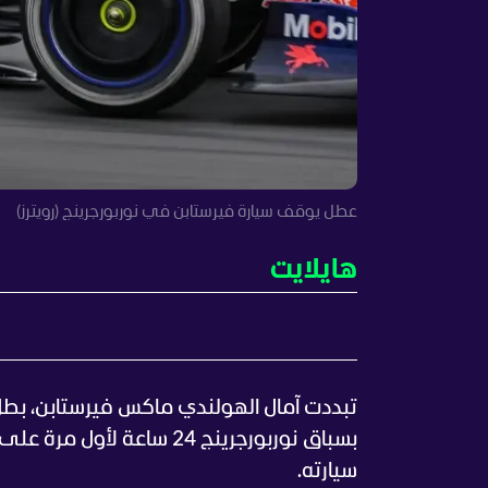
عطل يوقف سيارة فيرستابن في نوربورجرينج (رويترز)
هايلايت
بسباق نوربورجرينج 24 سا
سيارته.