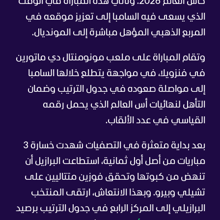
كأس العالم 2026. وتأتي هذه المباراة في الوقت
الذي يسعى فيه السامبا إلى تعزيز موقعه في
المربع الذهبي المؤهل مباشرة إلى المونديال.
وتقام المباراة على ملعب مونومنتال دي ماتورين
في فنزويلا، في مواجهة يتطلع خلالها السامبا
إلى مواصلة صعوده في جدول الترتيب وضمان
التأهل لنهائيات أس العالم الذي يحمل رقمه
القياسي في عدد الألقاب.
بعد بداية متعثرة في التصفيات شهدت خسارة 3
مباريات من أصل أول ثمانية، استطاعت البرازيل أن
تنهض من كبوتها وتحقق فوزين متتاليين على
تشيلي وبيرو. وبهذا الانتعاش، ارتقى المنتخب
البرازيلي إلى المركز الرابع في جدول الترتيب برصيد