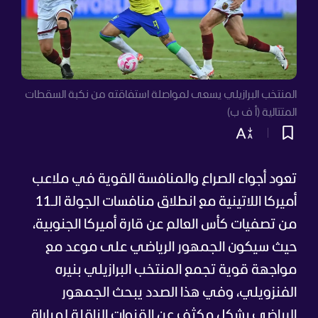
المنتخب البرازيلي يسعى لمواصلة استفاقته من نكبة السقطات
المتتالية (أ ف ب)
تعود أجواء الصراع والمنافسة القوية في ملاعب
أميركا اللاتينية مع انطلاق منافسات الجولة الـ11
من تصفيات كأس العالم عن قارة أميركا الجنوبية،
حيث سيكون الجمهور الرياضي على موعد مع
مواجهة قوية تجمع المنتخب البرازيلي بنيره
الفنزويلي، وفي هذا الصدد يبحث الجمهور
الرياضي بشكل مكثف عن القنوات الناقلة لمباراة