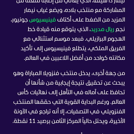
نيمار دا سيلفا، الذي يعاني من إصابة منعته من
المشاركة مع منتخب بلاده، ويضع غياب نيمار
المزيد من الضغط على أكتاف
فينيسيوس
جونيور،
نجم
ريال مدريد
، الذي يتوقع منه قيادة خط
الهجوم البرازيلي. فبعد موسم استثنائي مع
الفريق الملكي، يتطلع فينيسيوس إلى تأكيد
مكانته كواحد من أفضل اللاعبين في العالم.
من جهة أخرى، يدخل منتخب فنزويلا المباراة وهو
يبحث عن تحقيق نتيجة إيجابية من شأنها أن
تحافظ على آماله في التأهل إلى نهائيات كأس
العالم. ورغم البداية القوية التي حققها المنتخب
الفنزويلي في التصفيات، إلا أنه تراجع في الآونة
الأخيرة، ويحتل حالياً المركز الثامن برصيد 11 نقطة.