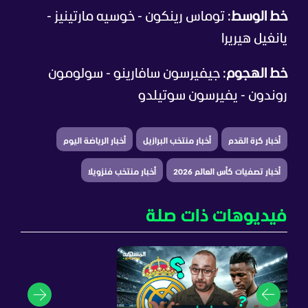
خط الوسط
: توماس رينكون - خوسيه مارتينيز -
يانغيل هيريرا
خط الهجوم
: جيفيرسون سافارينو - سولومون
روندون - يفيرسون سوتيلدو
أخبار كرة القدم
أخبار منتخب البرازيل
أخبار الرياضة اليوم
أخبار تصفيات كأس العالم 2026
أخبار منتخب فنزويلا
فيديوهات ذات صلة