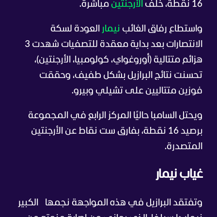
16 نقطة، خلف
الأرجنتين
مباشرة.
واستطاع رفاق الغائب
نيمار
العودة لسكة
الانتصارات بعد بداية معقدة للتصفيات شهدت 3
هزائم متتالية (أوروغواي، كولومبيا، الأرجنتين)،
تحسنت نتائج البرازيل بشكل طفيف، وحققت
فوزين متتاليين على تشيلي وبيرو.
ويحتل السامبا حاليًا المركز الرابع في المجموعة
برصيد 16 نقطة، بفارق ست نقاط عن الأرجنتين
المتصدرة.
غياب نيمار
وتفتقد البرازيل في هذه المواجهة نجمها
الكبير