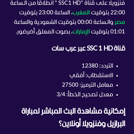
فنزويلا على قناة "SSC1 HD " انطلاقًا من الـساعة
22:00 بتوقيت
المغرب
، الساعة 23:00 بتوقيت
مصر
والـساعة 00:00 بتوقيت السّعودية والساعة
01:01 بتوقيت
الإمارات
، بصوت المعلق أضرضور.
قناة SSC 1 HD عبر عرب سات
التردد: 12380
الاستقطاب: أفقي
معامل الترميز: 27500
معدل تصحيح الخطأ: 3/4
إمكانية مشاهدة البث المباشر لمباراة
البرازيل وفنزويلا أونلاين؟