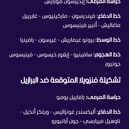
حراسة المرمى:
إيديرسون مورايش
خط الدفاع
: فيندرسون - ماركينيوس - غابرييل
ماغاليش - أنبير فينيسوس
خط الوسط:
برونو غيماريش - غيرسون - رافينيا
خط الهجوم:
سافينيو - إيغور خيسوس - فينيسوس
جونيور
تشكيلة فنزويلا المتوقعة ضد البرازيل
حراسة المرمى:
رافاييل رومو
خط الدفاع
: أليكسندر غونزاليس - ويلكر أنخيل -
ناوهيل فيرارسي - جون أرانبورو