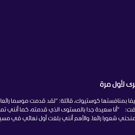
رى لأول مرة
يفا بمنافستها كوستيوك، قائلة: "لقد قدمت موسما رائعا. 
ت: "أنا سعيدة جدا بالمستوى الذي قدمته، كما أنني ت
منحني شعورا رائعا. والأهم أنني بلغت أول نهائي في مس