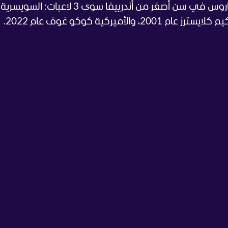
الماضية، لم تتمكن من بلوغ نهائي رولان غاروس في سن أصغر من أندرييفا سوى 3 ل