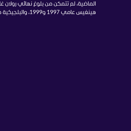
هينغيس عامي 1997 و1999، والبلجيكية كيم كلايسترز عام 2001، والأميركية كوكو غوف عام 2022.