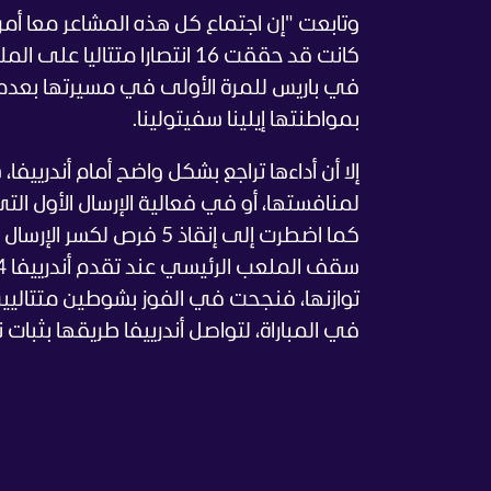
وتابعت "إن اجتماع كل هذه المشاعر معا أ
كانت قد حققت 16 انتصارا مت
بمواطنتها إيلينا سفيتولينا.
كما اضطرت إلى إنقاذ 5 فرص لكسر الإرسال قبل أن تحصد شوطها الوحيد في المجموعة الأولى.
توازنها، فنجحت في الفوز بشوطين متتاليين
في المباراة، لتواصل أندرييفا طريقها بثبات 