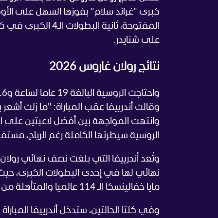
كبرى "غراند سلام" بفوزها السهل على الأوكرانية مارتا كوستيو
المفتوحة، ثانية ال
على شنايدر.
نتائج رولان غاروس 2026
واحتاجت الروسية البالغة 19 عاما لساعة و16 دقيقة من أجل حسم المواجهة أمام منافستها الأوكرانية.
وقالت أندرييفا عقب المباراة: "ما زلت أشع
وانتهت المواجهة بين أفضل لاعبتين على الم
الروسية سيطرتها الكاملة رغم الرياح، مستف
مايا خفالينسكا الـ 114 عالميا والمتأهلة من التصفيات.
وفي كلتا الحالتين، ستدخل أندرييفا المباراة