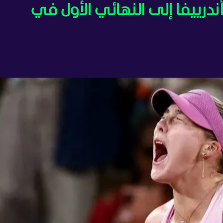
ئج رولان غاروس 2026.. أندرييفا إلى النهائي الأول في