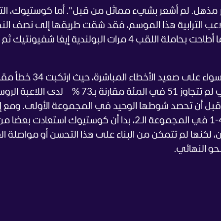
مر مذهل. لم أشعر بشيء مماثل من قبل".
أما كوستيوك، ال
تاليا على الملاعب الترابية هذا الموسم، فقد شقت طريقها إلى نصف ال
في باريس للمرة الأولى في مسيرتها بعدما أطاحت بحاملة اللقب 4 مرات البولندية إيغا شفيونتيك ثم
لمنافستها، أو في فعالية الإرسال الأول التي لم تتجاوز 51 في المئة مقارنة بـ73 % لدى ال
ومع إ
سقف الملعب الرئيسي عند تقدم أندرييفا 4-1 في المجموعة الـ2، بدا أن كوستيوك استعادت بعضا م
، لكنها لم تتمكن من البناء على هذا التحسن أو مواصلة ال
نحو النهائي.