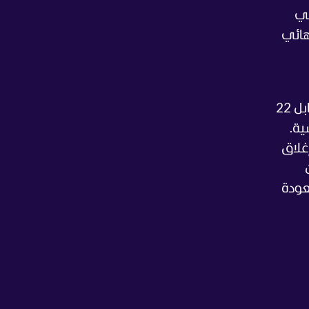
تي
نهائي
إلا أن أداءها تراجع بشكل واضح أمام أندرييفا، سواء على صعيد الأخطاء المباشرة، حيث ارتكبت 34 خطأ مقابل 22
لاعبة الروسية.
غلاق
ن
عودة