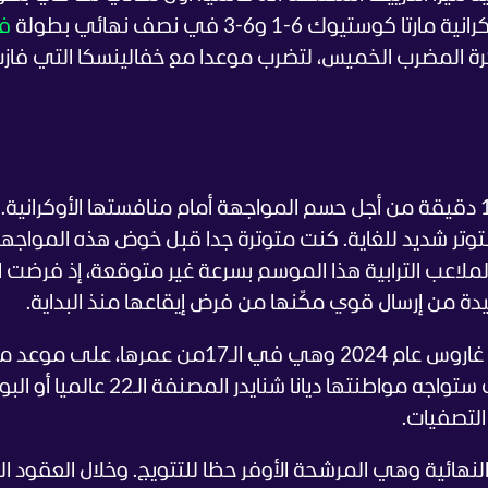
ك 6-1 و6-3 في نصف نهائي بطولة
فر
بطولات الـ4 الكبرى في كرة المضرب الخميس، لتضرب موعدا مع خفالينسكا التي فاز
ر بتوتر شديد للغاية. كنت متوترة جدا قبل خوض هذه المواج
لاعب الترابية هذا الموسم بسرعة غير متوقعة، إذ فرضت ال
يدة من إرسال قوي مكّنها من فرض إيقاعها منذ البداية.
وتُعد أندرييفا التي بلغت نصف نهائي رولان غاروس عام 2024 وهي في الـ17من عمرها
نهائي لها في إحدى البطولات الكبرى، حيث ستواجه مواطنتها ديانا شنايدر المص
 النهائية وهي المرشحة الأوفر حظا للتتويج.