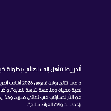
أندرييفا تتأهل إلى نهائي بطولة كب
و في
نتائج رولان غاروس 2026
أشادت أندري
لاعبة مميزة ومنافسة شرسة للغاية".
وأضاف
من الثأر لخسارتي في نهائي مدريد، وهذا ي
بإحدى بطولات الغراند سلام".