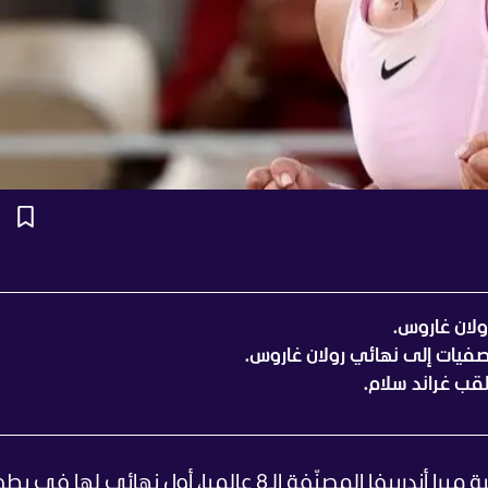
ولان غاروس.
تصفيات إلى نهائي رولان غاروس.
قب غراند سلام.
بلغت الروسية ميرا أندرييفا المصنّفة الـ8 عالميا، أول نهائي لها في