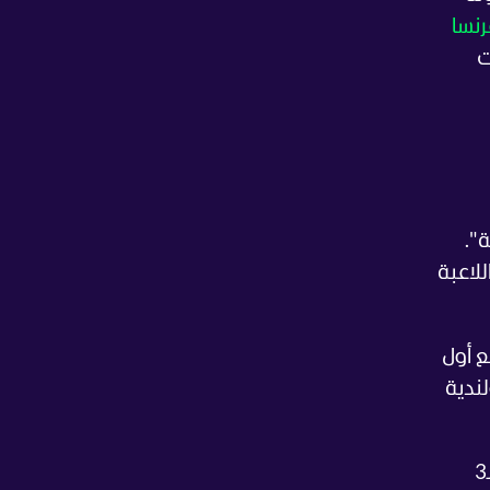
نسا
ت
هة".
لاعبة
، على موعد مع أول
نفة الـ22 عالميا أو البولندية
وخلال العقود الـ3