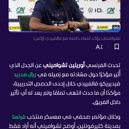
تشواميني يؤكد انتهاء خلافه مع فالفيردي (إكس)
تحدث الفرنسي
أوريلين تشواميني
عن الجدل الذي
أُثير مؤخرًا حول مشادته مع زميله في
ريال مدريد
فيديريكو فالفيردي خلال إحدى الحصص التدريبية،
مؤكدًا أن ما حدث انتهى تمامًا ولم يعد له أي تأثير
داخل الفريق.
وخلال مؤتمر صحفي في معسكر منتخب
فرنسا
بمدينة كليرفونتين، أوضح تشواميني أنه أراد فقط