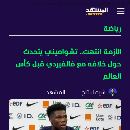
أخبار
برامج
المشهد سبورتس
المشهد بزنس
بودكاست
ترندات
رياضة
الأزمة انتهت.. تشواميني يتحدث
حول خلافه مع فالفيردي قبل كأس
العالم
شيماء تاج
المشهد