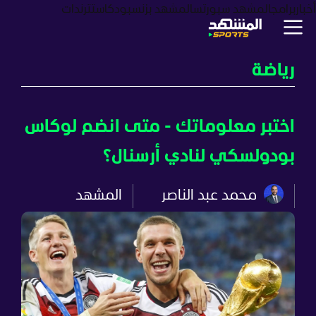
أخبار
برامج
المشهد سبورتس
المشهد بزنس
بودكاست
ترندات
رياضة
اختبر معلوماتك - متى انضم لوكاس
بودولسكي لنادي أرسنال؟
محمد عبد الناصر
المشهد