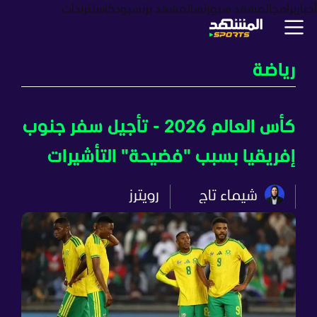
أخبار
برامج
المشهد سبورتس
المشهد بزنس
بودكاست
ترندات
رياضة
كأس العالم 2026 - تأجيل سفر جنوب
إفريقيا بسبب "فضيحة" التأشيرات
شيماء تاج
رويترز