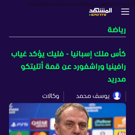
أخبار
برامج
المشهد سبورتس
المشهد بزنس
بودكاست
ترندات
رياضة
كأس ملك إسبانيا - فليك يؤكد غياب
رافينيا وراشفورد عن قمة أتليتكو
مدريد
يوسف محمد
وكالات