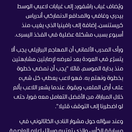
ويُضاف غياب راشفورد إلى غيابات لاعبي الوسط
بيدري وغافي والمدافع الدنماركي أندرياس
كريستنسن، إضافة إلى رافينيا الذي يغيب منذ
أسبوع بسبب مشكلة عضلية في الفخذ اليسرى.
ورأى المدرب الألماني أن المهاجم البرازيلي يجب ألا
يتسرّع في العودة بعد تعرضه لإصابتين مشابهتين
منذ بداية الموسم، قائلا "يجب أن نمضي خطوة
بخطوة ونهتم به. فهو لاعب يعطي كل شيء
على أرض الملعب وبقوة. عندما يشعر اللاعب بألم
خلال المباراة، من الأفضل التعامل معه فورا، حتى
لو اضطررنا إلى التوقف قليلا".
وعند سؤاله حول مشوار النادي الكاتالوني في
مسابقة الكأس والذي تعتبره وسائل إعلام العاصمة