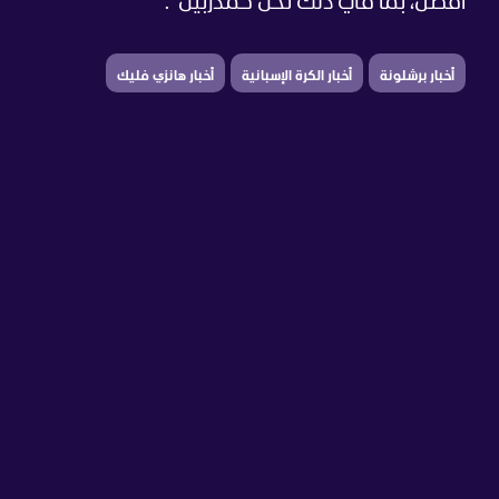
أفضل، بما في ذلك نحن كمدربين".
أخبار برشلونة
أخبار الكرة الإسبانية
أخبار هانزي فليك