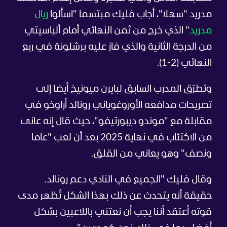
مدريد "سهلا"، أجاب فليك مبتسما "اسألوا
ريال
مدريد
" الذي خرج من ثمن النهائي أمام ألباسيتي
من الدرجة الثانية والذي فاز عليه برشلونة في ربع
النهائي (2-1).
وتطرّق المدرب السابق لبايرن ميونيخ أيضا إلى
تصريحات مدافعه الأوروغوياني رونالد أراوخو في
مقابلة مع "موندو ديبورتيفو"، حيث قال إنه عانى
من الاكتئاب في نهاية 2025 بعد أن لعب "عاما
ونصف" وهو يعاني من القلق.
وقال فليك "الجميع في النادي دعم رونالد.
حقيقة أنه يتحدث عن ذلك ب
هذا الشكل تُظهر مدى
قوته أعتقد أننا يجب أن نعتني باللاعبين بشكل