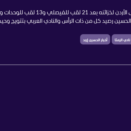
بهذا اللقب يضم نادي الحسين إربد لقب كأس الأردن لخزائنه بعد 21 لقب للفيص
ل الحسين رصيد كل من ذات الرأس والنادي العربي بتتويج وحيد
 نادي الرمثا
أخبار الحسين إربد