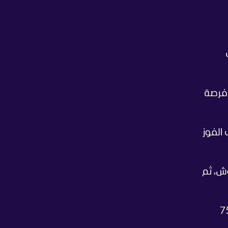
 فرصة
الفوز
بو غوش، ثم
 وراء الهدف الـ3 الذي سجله الجناح الأيمن عبيدة النمارنة في الدقيقة 75