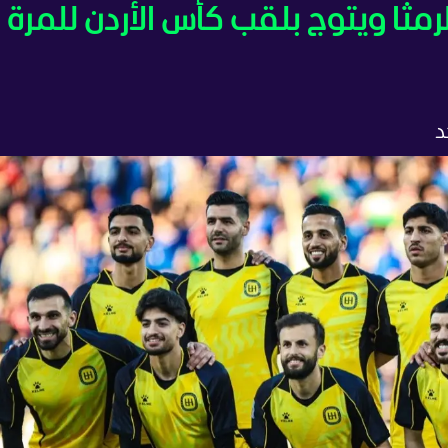
رمثا ويتوج بلقب كأس الأردن للمرة
د