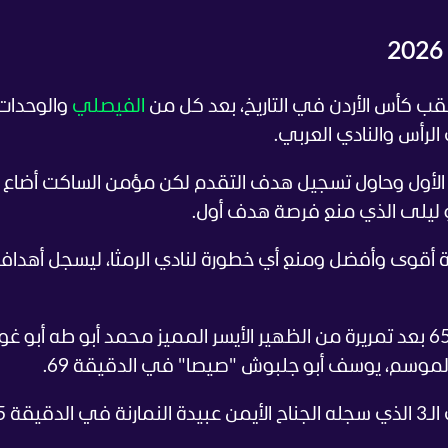
الفيصلي
والوحدات
 الرأس والنادي العربي.
الأول وحاول تسجيل هدف التقدم لكن مؤمن الساكت أضاع
 ليلى الذي منع فرصة هدف أول.
أقوى وأفضل ومنع أي خطورة لنادي الرمثا، ليسجل أهداف 
افتتح رزق بني هاني النتيجة في الدقيقة 65 بعد تمريرة من الظهير الأيسر المميز محمد أبو طه أ
واستمر تألق أبو غوش حيث كان