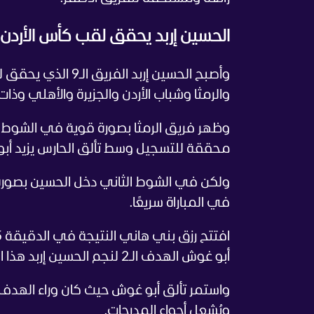
الحسين إربد يحقق لقب كأس الأردن 2026
وأصبح الحسين إربد الفريق الـ9 الذي يحقق لقب كأس الأردن في التاريخ، بعد كل من
والرمثا وشباب الأردن والجزيرة والأهلي وذات
وظهر فريق الرمثا بصورة قوية في الشوط 
محققة للتسجيل وسط تألق الحارس يزيد أبو
ولكن في الشوط الثاني دخل الحسين بصورة 
في المباراة سريعًا.
أبو غوش الهدف الـ2 لنجم الحسين إربد هذا الموسم، يوسف أبو جلبوش "صيصا" في الدقيقة 69.
ويُشعل أجواء المدرجات.