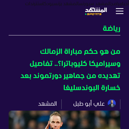
أخبار
برامج
المشهد سبورتس
المشهد بزنس
بودكاست
ترندات
رياضة
من هو حكم مباراة الزمالك
وسيراميكا كليوباترا؟.. تفاصيل
تهديده من جماهير دورتموند بعد
خسارة البوندسليغا
علي أبو طبل
المشهد