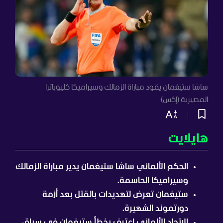
ساشا ستيغمان يقود مباراة الزمالك وسيراميكا كليوباترا
المصيرية (إكس)
هايلايت
الحكم الألماني ساشا ستيغمان يدير مباراة الزمالك
وسيراميكا الحاسمة.
ستيغمان تعرض لتهديدات بالقتل بعد أزمة
دورتموند الشهيرة.
الاتحاد الألماني اعترف بخطأ ستيغمان في سباق