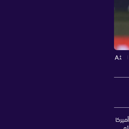
ميركا
ئه