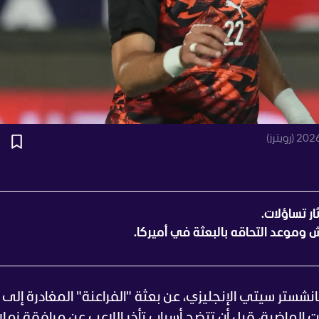
ر تساؤلات.
موعد التحاقه بالبعثة في أميركا.
نشستر سيتي الإنجليزي، عن بعثة "الفراعنة" المغادرة إلى أ
ات الماضية، قبل أن تتضح أسباب تأخر اللاعب عن مرافقة زملا