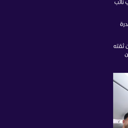
 نائب
درة
ن ثقته
ن