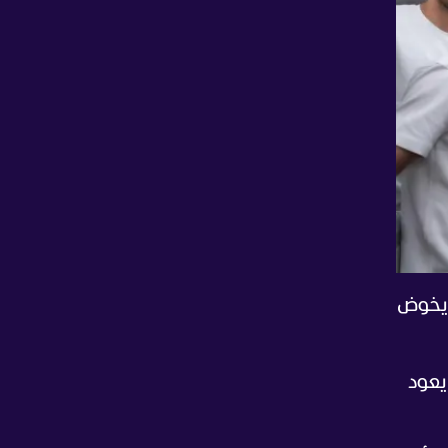
ث يخوض
يعود