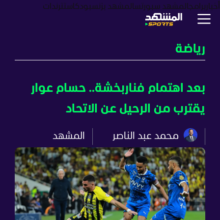
أخبار
برامج
المشهد سبورتس
المشهد بزنس
بودكاست
ترندات
رياضة
بعد اهتمام فناربخشة.. حسام عوار
يقترب من الرحيل عن الاتحاد
محمد عبد الناصر
المشهد