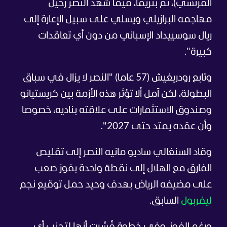
الفرنسي)، ثم بنزيما، فيما شهد النصر رحيل
مهاجمه البرازيلي ويسلي على سبيل الإعارة إلى
ريال سوسييداد الإسباني من دون أي تعاقدات
كبيرة".
وتابع رودريغيش (57 عاما) "النصر لا يزال في سباق
البطولة، لكن آمل ألا تؤثر هذه الأزمة بين كريستيانو
وصندوق الاستثمارات على علاقته بناديه، خصوصا
وأن عقده يمتد حتى 2027".
وقاد السنغالي ساديو مانيه النصر إلى تقليص
الفارق مع الهلال إلى نقطة واحدة بفوز صعب
على مضيفه الرياض بهدف وحيد حمل توقيع نجم
ليفربول
السابق.
ورغم الفوز، وفي خطوة فُسِّرت أنها لتجنب أي