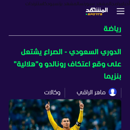
أخبار
برامج
المشهد سبورتس
المشهد بزنس
بودكاست
ترندات
رياضة
الدوري السعودي - الصراع يشتعل
على وقع اعتكاف رونالدو و"هلالية"
بنزيما
ماهر الراقي
وكالات