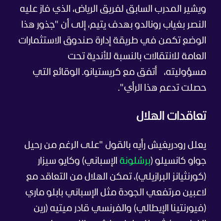
ويشير المدرب السابق لفريق الرياض، الذي فاز عليه
النصر بغياب رونالدو بهدف يتيم، إلى أن "جذور هذا
الوضع تكمن في طريقة إدارة صندوق الاستثمارات
العامة للانتقالات بالنسبة للأندية تحت
مسؤوليته،
أتفق مع كريستيانو. الوقائع التي
حصلت تدعم هذا الرأي".
تعاقدات الهلال
يعلل رودريغيش رأيه بالقول "على الرغم من رحيل
جواو كانسيلو (
برشلونة
الإسباني) وكايو سيزار
(كورنثيانز البرازيلي)، تمكن الهلال من التعاقد مع
لاعبين مرتفعي الجودة مثل الإسباني بابلو ماري
(فيورنتينا الإيطالي) والفرنسي قادر ميتيه (رين