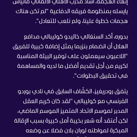
إنهاء الهجمة، أشاد مدرب الأهلي الألماني ماتياس
يايسله بمنظومة فريقه الدفاعية "لم تكن هناك
هجمات خطرة علينا، ولم نلعب للتعادل".
بدوره، أكد السنغالي خاليدو كوليبالي مدافع
الهلال أن انضمام بنزيما يمثل إضافة كبيرة للفريق
"اللاعبون سيعملون على توفير البيئة المناسبة
لكريم من أجل تقديم أفضل ما لديه والمساهمة
في تحقيق البطولات".
يتفق رودريغيز، الكشّاف السابق في نادي بوردو
الفرنسي مع كوليبالي "لقد كان كريم العقل
المدبر لموسم الاتحاد المتميز الموسم الماضي،
لكن أعتقد أنه شعر بخيبة أمل كبيرة بسبب الإقالة
المبكرة لمواطنه لوران بلان فضلا عن وضعه