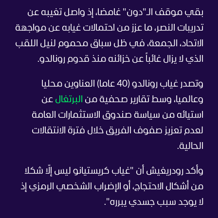
بقي موقف الـ"دون" غامضا، إذ واصل تغيبه عن
تدريبات النصر، ما عزز من احتمالات غيابه عن مواجهة
الاتحاد، الجمعة، في ظل سباق محموم لنيل اللقب
الذي لا يزال غائباً عن خزائنه منذ قدوم رونالدو.
وتصدر غياب رونالدو (40 عاما) العناوين محليا
وعالميا، وسط تقارير صحفية من
البرتغال
عن
استيائه من سياسة صندوق الاستثمارات العامة
لعدم تعزيز صفوف الفريق خلال فترة الانتقالات
الحالية.
وأكد رودريغيش أن "غياب كريستيانو ليس إلّا شكلا
من أشكال الاحتجاج، أو الإضراب الشخصي الرمزي إذ
لا يوجد سبب جسدي يبرره".