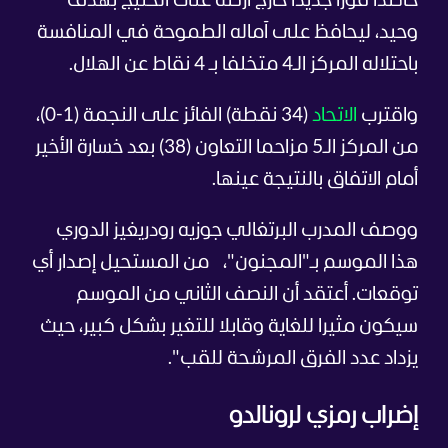
حاصدا فوزا جديدا خارج أرضه على الخليج بهدف
وحيد، ليحافظ على آماله الطموحة في المنافسة
باحتلاله المركز الـ4 متخلفا بـ 4 نقاط عن الهلال.
واقترب
الاتحاد
(34 نقطة) الفائز على النجمة (1-0)،
من المركز الـ5 مزاحما التعاون (38) بعد خسارة الأخير
أمام الاتفاق بالنتيجة عينها.
ووصف المدرب البرتغالي جوزيه رودريغيز الدوري
هذا الموسم بـ"المجنون"،
من المستحيل إصدار أي
توقعات. أعتقد أن النصف الثاني من الموسم
سيكون مثيرا للغاية وقابلا للتغير بشكل كبير، حيث
يزداد عدد الفرق المرشحة للقب".
إضراب رمزي لرونالدو