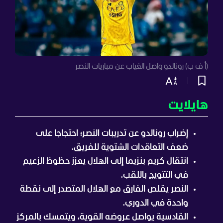
(أ ف ب) رونالدو واصل الغياب عن مباريات النصر
هايلايت
إضراب رونالدو عن تدريبات النصر؛ احتجاجا على
ضعف التعاقدات الشتوية للفريق.
انتقال كريم بنزيما إلى الهلال يعزز حظوظ الزعيم
في التتويج باللقب.
النصر يقلص الفارق مع الهلال المتصدر إلى نقطة
واحدة في الدوري.
القادسية يواصل عروضه القوية، ويتمسك بالمركز