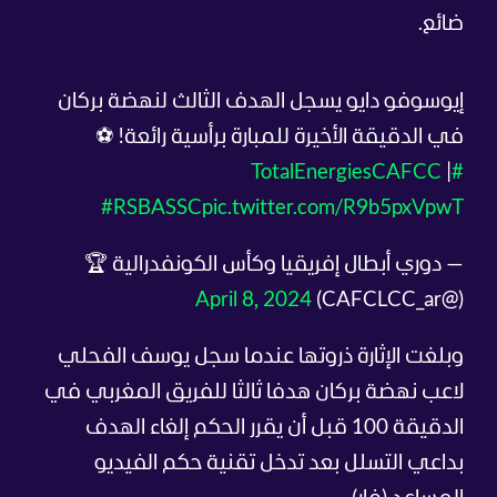
ضائع.
إيوسوفو دايو يسجل الهدف الثالث لنهضة بركان
في الدقيقة الأخيرة للمبارة برأسية رائعة! ⚽
|
#TotalEnergiesCAFCC
#RSBASSC
pic.twitter.com/R9b5pxVpwT
— دوري أبطال إفريقيا وكأس الكونفدرالية 🏆
April 8, 2024
(@CAFCLCC_ar)
وبلغت الإثارة ذروتها عندما سجل يوسف الفحلي
لاعب نهضة بركان هدفا ثالثا للفريق المغربي في
الدقيقة 100 قبل أن يقرر الحكم إلغاء الهدف
بداعي التسلل بعد تدخل تقنية حكم الفيديو