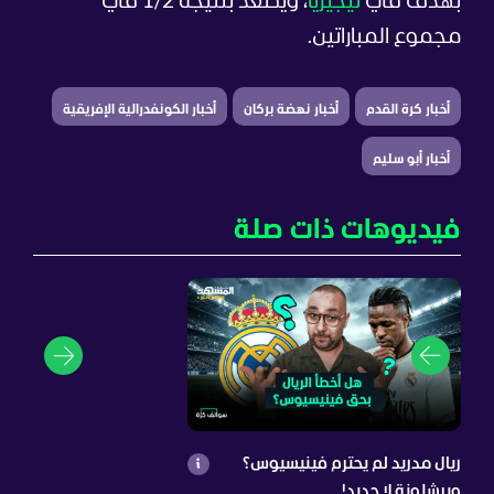
بهدف في
نيجيريا
، ويصعد بنتيجة 1/2 في
مجموع المباراتين.
أخبار كرة القدم
أخبار نهضة بركان
أخبار الكونفدرالية الإفريقية
أخبار أبو سليم
فيديوهات ذات صلة
ريال مدريد لم يحترم فينيسيوس؟
وبرشلونة لا جديد!