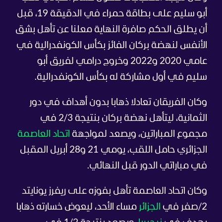
أبو سليم على بطاقة حمراء في الدقيقة 19، قبل
أن يطلق الحكم صافرة النهاية معلنا عن تأهل بشق
الأنفس لنهضة بركان الفائز بكأس الكونفدرالية في
عامي 2020 و2022 وخروج درامي لفريق أبو
سليم في أول مشاركة له بكأس الكونفدرالية.
وكان الفريقان تعادلا ذهابا بدون أهداف في دور
الثمانية، ليتأهل نهضة بركان بنتيجة 2/3 في
مجموع المباراتين، ويصعد لمواجهة
اتحاد العاصمة
الجزائري حامل اللقب، يومي 21 و28 أبريل المقبل
في مباراتي الدور قبل النهائي.
وكان اتحاد العاصمة تأهل بفوزه على ريفرز يونايتد
2/صفر في
الجزائر
مساء الأحد، ليعوض خسارته ذهابا