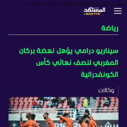
أخبار
برامج
المشهد سبورتس
المشهد بزنس
بودكاست
ترندات
رياضة
سيناريو درامي يؤهل نهضة بركان
المغربي لنصف نهائي كأس
الكونفدرالية
وكالات