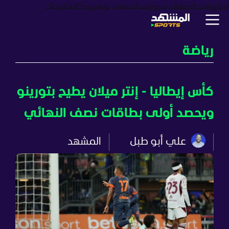
أخبار
برامج
المشهد سبورتس
المشهد بزنس
بودكاست
ترندات
رياضة
كأس إيطاليا - إنتر ميلان يطيح بتورينو
ويحصد أولى بطاقات نصف النهائي
علي أبو طبل
المشهد