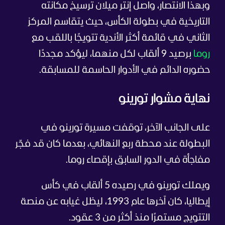
وبهذا الانتصار، واصل إنتر ميلان ترسيخ مكانته
التاريخية في بطولة الكأس، حيث يتقاسم المركز
الثاني في قائمة أكثر الأندية تتويجًا باللقب مع
روما
برصيد 9 ألقاب لكل منهما، ليؤكد مجددًا
حضوره الدائم في الأدوار الحاسمة للمسابقة.
نهاية مشوار تورينو
على الجانب الآخر، توقفت مسيرة تورينو في
البطولة عند محطة ربع النهائي، بعدما كان قد فجّر
مفاجأة في الدور السابق بإقصاء روما.
ويملك تورينو في رصيده 5 ألقاب في كأس
إيطاليا، كان آخرها عام 1993، ليظل غيابه عن منصة
التتويج مستمرًا منذ أكثر من 3 عقود.