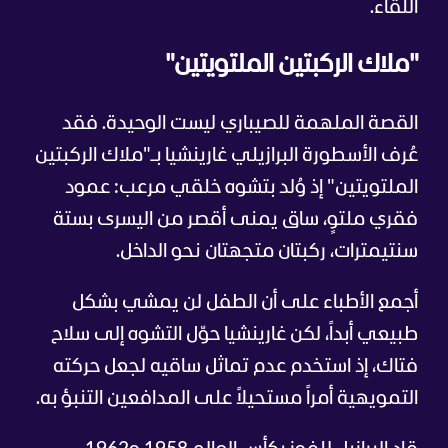
اللقاء.
"ملاك الركبتين الملتويتين"
القصة الملهمة للصيباري ليست الوحيدة. فقد
عُرف الأسطورة البرازيلي غارينشيا بـ"ملاك الركبتين
الملتويتين" إذ وُلد بتشوه خلقي مرعب: عمود
فقري ملتوٍ، ساق يمنى أقصر من اليسرى بستة
سنتيمترات، ركبتان متجهتان نحو الداخل.
أجمع الأطباء على أن الطفل لن يمشي بشكل
طبيعي أبداً، لكن غارينشيا حوّل التشوه إلى سلاح
فتاك، إذ استخدم عدم تماثل ساقيه لجعل حركته
التمويهية أمراً مستحيلاً على المدافعين التنبؤ به.