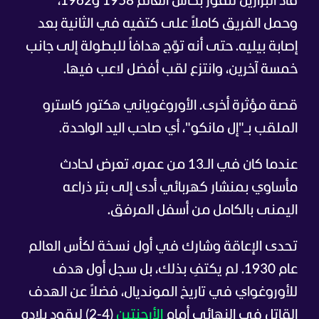
قاد البرازيل للفوز بكأس العالم 1958 و1962،
وحمل الفريق كاملاً على كتفيه في الثانية بعد
إصابة بيليه. حتى أنه توّج هدافاً للبطولة إلى جانب
خمسة آخرين، وانتزع لقب أفضل لاعب فيها.
قصة مؤثرة أخرى. الأوروغوياني هكتور كاسترو
الملقب بـ"إل مانكو"، أي صاحب اليد الواحدة.
عندما كان في الـ13 من عمره، تعرض لحادث
مأساوي بمنشار كهربائي أدى إلى بتر ذراعه
اليمنى بالكامل من أسفل المرفق.
تحدى الإعاقة وشارك في أول نسخة لكأس العالم
عام 1930. لم يكتفِ بذلك، بل سجل أول هدف
للأوروغواي في تاريخ المونديال، فضلاً عن الهدف
القاتل في النهائي أمام
الأرجنتين
(4-2) ليقود بلاده