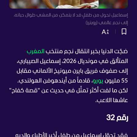
إسماعيل تحول من طفلٍ قد لا يتمكن من المشي طوال حياته،
إلى نجم عالمي (رويترز)
ضجّت الدنيا بخبر انتقال نجم منتخب
المغرب
المتألق في مونديال 2026، إسماعيل الصيباري،
إلى صفوف فريق بايرن ميونيخ الألماني مقابل
55 مليون
يورو
، قادماً من أيندهوفن الهولندي.
لكن ما لفت أكثر تمثّل في حديث عن "قصة كفاح"
عاشها اللاعب.
رقم 32
فقد تحوّل إسماعيل من طفلٍ أخبر الأطباء والديه