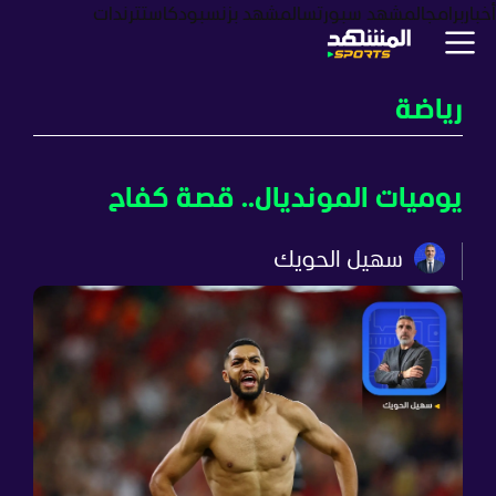
أخبار
برامج
المشهد سبورتس
المشهد بزنس
بودكاست
ترندات
رياضة
يوميات المونديال.. قصة كفاح
سهيل الحويك