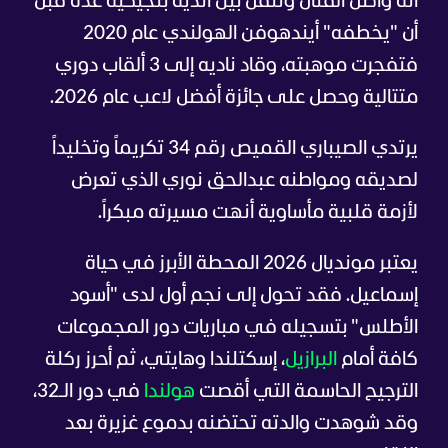
أنه واصل القتال وتنقّل بين أندية بلجيكية عدة قبل
أن "يخطفه" أيندهوفن الهولندي عام 2020
فتفجرت موهبته، وقاد ناديه إلى 3 ألقاب دوري
متتالية وحصل على جائزة أفضل لاعب عام 2026.
يرتدي الصيباري القميص رقم 34 تكريماً وتخليداً
لصديقه ومواطنه عبدالحق نوري الذي تعرض
لأزمة قلبية مأساوية أنهت مسيرته مبكراً.
يعتبر مونديال 2026 المحطة الأبرز في حياة
إسماعيل. فقد تحول إلى نجم أول لدى "أسود
الأطلس" بتسجيله في مباريات دور المجموعات
كافة أمام
البرازيل
، إسكتلندا وهايتي، ثم أحرز ركلة
الترجيح الحاسمة التي أقصت
هولندا
في دور الـ32،
وقد شوهدت والدته تحتضنه بدموع غزيرة بعد