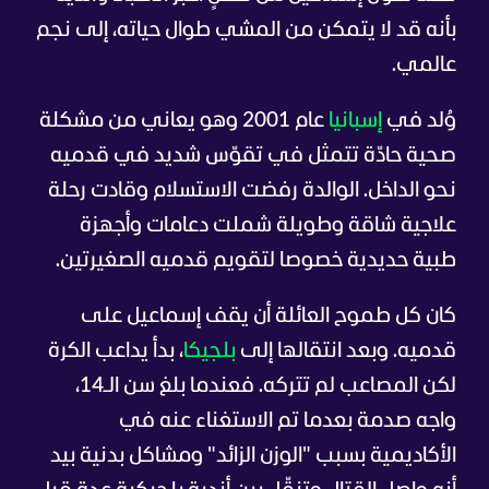
بأنه قد لا يتمكن من المشي طوال حياته، إلى نجم
عالمي.
وُلد في
إسبانيا
عام 2001 وهو يعاني من مشكلة
صحية حادّة تتمثل في تقوّس شديد في قدميه
نحو الداخل. الوالدة رفضت الاستسلام وقادت رحلة
علاجية شاقة وطويلة شملت دعامات وأجهزة
طبية حديدية خصوصا لتقويم قدميه الصغيرتين.
كان كل طموح العائلة أن يقف إسماعيل على
قدميه. وبعد انتقالها إلى
بلجيكا
، بدأ يداعب الكرة
لكن المصاعب لم تتركه. فعندما بلغ سن الـ14،
واجه صدمة بعدما تم الاستغناء عنه في
الأكاديمية بسبب "الوزن الزائد" ومشاكل بدنية بيد