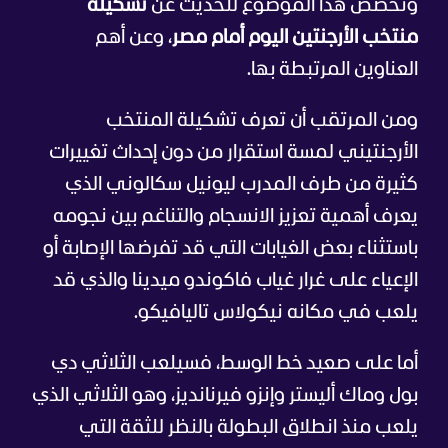
ونخصص هذا الموضوع للحديث عن
تشكيلة
منتخب الأرجنتين اليوم أمام مصر
، وعن أهم
العناوين المرتبطة بها.
ومن المرتقب أن تعرف تشكيلة المنتخب
الأرجنتيني لمسة استقرار من دون إحداث تغييرات
كثيرة من طرف المدرب ليونيل سكالوني الذي
يعرف أهمية تعزيز الانسجام والتناغم بين نجومه
باستثناء بعض الغيابات التي قد تفرضها الإصابة أو
الإعياء على غرار غياب فاكوندو ميدينا والذي قد
يلعب في مكانه نيكولاس تاليافيكو.
أما على صعيد خط الوسط، فسيلعب الثلاثي دي
بول وماك أليستر وإنزو فيرنانديز، وهو الثلاثي الذي
يلعب منذ انطلاق البطولة بالنظر للثقة التي