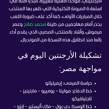
الأرجنتيني، مؤكدا الأهلية لتغييره، مبديا أمله في
استعادة المرونة التكتيكية التي ظهر بها المنتخب
خلال المباريات الأولى، كما أكد على ضرورة اللعب
بحذر أمام مهاجمين من طينة
محمد صلاح
وعمر
مرموش، وأشاد بالمنتخب المصري الذي يقدم أداء
رائعا منذ انطلاق هذه النسخة من المونديال.
تشكيلة الأرجنتين اليوم في
مواجهة مصر:
حراسة المرمى: إيميليانو
خط الدفاع: مولينا – روميرو – مارتينيز –
تاجليافيكو
خط الوسط: دي بول – ماك أليستير – إنزو –