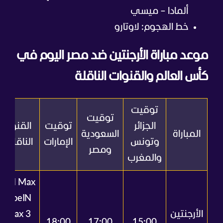
ألمادا – ميسي
خط الهجوم: لاوتارو
موعد مباراة الأرجنتين ضد مصر اليوم في
كأس العالم والقنوات الناقلة
توقيت
توقيت
الجزائر
توقيت
القنوات
المباراة
السعودية
وتونس
الإمارات
الناقلة
ومصر
والمغرب
beIN Max
1 , beIN
الأرجنتين
Max 3 ,
18:00
17:00
15:00