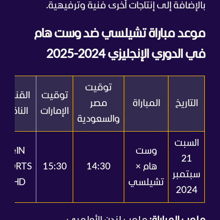
بالإضافة إلى إنتاجات أخرى فنية وترفيهية.
موعد مباراة تشيلسي ضد وست هام
في الدوري الإنجليزي 2024-2025
توقيت
توقيت
القنوات
التاريخ
المباراة
مصر
الإمارات
الناقلة
والسعودية
السبت
وست
BeIN
21
هام ×
14:30
15:30
SPORTS
سبتمبر
تشيلسي
1 HD
2024