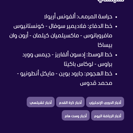
حراسة المرمى: ألفونس أريولا
خط الدفاع: فلاديمير سوفال - كونستانيوس
مافروبانوس - ماكسيلميان كيلمان - أرون وان
بيساكا
خط الوسط: إدسون ألفاريز - جيمس وورد
براوس - لوكاس باكيتا
خط الهجوم: جارود بوين - مايكل أنطونيو -
محمد قدوس
أخبار الدوري الإنجليزي
أخبار كرة القدم
أخبار تشيلسي
أخبار الرياضة اليوم
أخبار وست هام