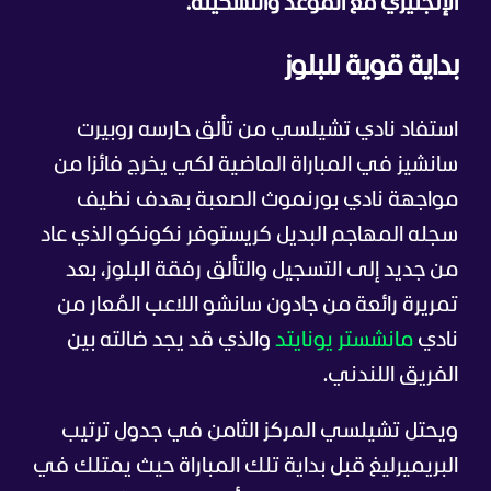
الإنجليزي مع الموعد والتشكيلة.
بداية قوية للبلوز
استفاد نادي تشيلسي من تألق حارسه روبيرت
سانشيز في المباراة الماضية لكي يخرج فائزا من
مواجهة نادي بورنموث الصعبة بهدف نظيف
سجله المهاجم البديل كريستوفر نكونكو الذي عاد
من جديد إلى التسجيل والتألق رفقة البلوز، بعد
تمريرة رائعة من جادون سانشو اللاعب المُعار من
نادي
مانشستر يونايتد
والذي قد يجد ضالته بين
الفريق اللندني.
ويحتل تشيلسي المركز الثامن في جدول ترتيب
البريميرليغ قبل بداية تلك المباراة حيث يمتلك في