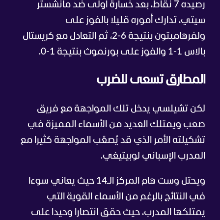
رصيده 7 نقاط، بعد خسارة أولى ضد مانشستر
سيتي، تدارك أموره قليلا بالفوز على
ولفرهامبتون بنتيجة 6-2، ثم التعادل مع كريستال
بالاس 1-1 والفوز على بورنموث بنتيجة 1-0.
المطارق تسعى للضرب
لكن تشيلسي يدخل تلك المواجهة مع فريق
صعب ويمتلك العديد من الأسماء المميزة في
تشكيلته الأمر الذي قد يُصعّب المواجهة كثيرا مع
المدرب الإسباني لوبيتيغي.
ويحتل وست هام المركز الـ14 حيث يعاني سوءا
في النتائج بالرغم من الأسماء القوية التي
يمتلكها المدرب، حيث حقق انتصارا وحيدا على