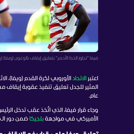
فيفا "تجاوز الخط الأحمر" بتعليق إيقاف بالوغون (ويفا) (روي
اعتبر
الاتحاد
الأوروبي لكرة القدم (ويفا)، الاثن
المثير للجدل تعليق تنفيذ عقوبة إيقاف مه
عام.
وجاء قرار فيفا، الذي اتُخذ عقب تدخل الرئي
الأميركي في مواجهة
بلجيكا
ضمن دور الـ16 في