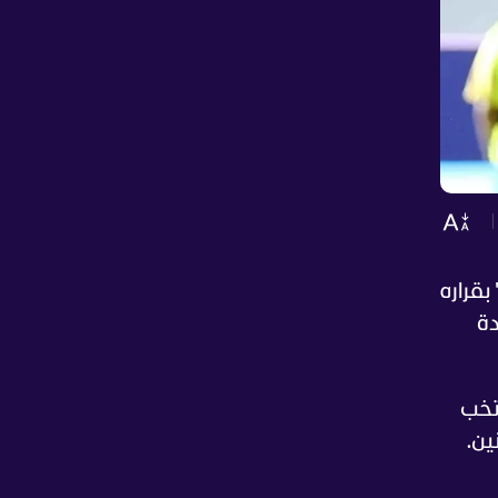
 بقراره
دة
نتخب
ين.