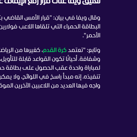
تعليق ويفا على قرار رفع الإيقاف 
وقال ويفا في بيان: "قرار الأمس القاضي بتع
البطاقة الحمراء التي تلقاها اللاعب فولاري
الأحمر".
وتابع: "تعتمد
كرة القدم
، كغيرها من الرياض
وشفافة. أحيانًا تكون القواعد قابلة للتأويل
لمباراة واحدة عقب الحصول على بطاقة حمراء
تنفيذه. إنه مبدأ راسخ في اللوائح، ولا 
واجه فيها العديد من اللاعبين الآخرين ال