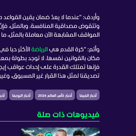
وأردف: "عندما لا يعدّ ضمان يقين القواعد 
وتتقوض مصداقية المنافسة. وبالمثل، فإنّ 
المواقف المشابهة الآن معاملة بالمثل، ما 
وأتم: "كرة القدم هي
الرياضة
الأكثر حبا في
مكان بالقوانين نفسها. لا توجد بطولة بمعزل
فإنها تمتلك القدرة على إحداث عواقب إيج
تصديقنا لمثل هذا القرار غير المسبوق، وغير 
أخبار الفيفا
أخبار كأس العالم 2026
أخبار اليويفا
أخب
فيديوهات ذات صلة