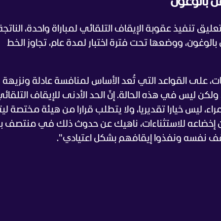
عن بالوغون
ليق تنفيذ عقوبة الإيقاف التلقائي لمباراة واحدة، الناتج
ن بالوغون، ووضعها تحت فترة اختبار لمدة عام، تجاوز الخط
ات، على القواعد التي تُعد الأساس لمنافسة عادلة ونزيهة
، ولكن ليس في هذه الحالة. إنّ الحد الأدنى للإيقاف التلقائ
، ليس خيارا تقديريا، ولا يتطلب قرارا من هيئة مختصة ليت
يمكن إخضاعه للاستثناءات، ناهيك عن حدوث ذلك في منتصف 
موقف نفسه ونفذوا إيقافهم بشكل اعتيادي".