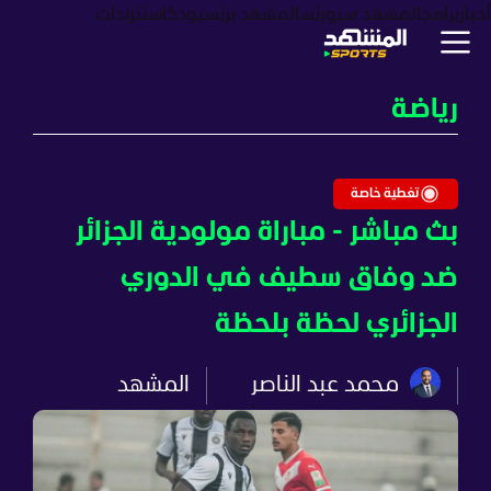
أخبار
برامج
المشهد سبورتس
المشهد بزنس
بودكاست
ترندات
رياضة
تغطية خاصة
بث مباشر - مباراة مولودية الجزائر
ضد وفاق سطيف في الدوري
الجزائري لحظة بلحظة
محمد عبد الناصر
المشهد