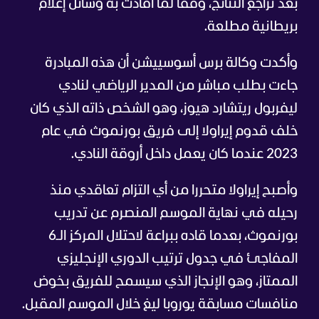
بعد تراجع النتائج، وفقا لما أفادت به وسائل إعلام
بريطانية مطلعة.
وأكدت وكالة برس أسوسييشن أن هذه المبادرة
جاءت بطلب مباشر من المدير الرياضي لنادي
ليفربول ريتشارد هيوز، وهو الشخص ذاته الذي كان
خلف قدوم إيراولا إلى فريق بورنموث في عام
2023 عندما كان يعمل داخل أروقة النادي.
وأصبح إيراولا متحررا من أي التزام تعاقدي منذ
رحيله في نهاية الموسم المنصرم عن تدريب
بورنموث، بعدما قاده ببراعة لاحتلال المركز الـ6
المفاجئ في جدول ترتيب الدوري الإنجليزي
الممتاز، وهو الإنجاز الذي سيسمح للفريق بخوض
منافسات مسابقة يوروبا ليغ خلال الموسم المقبل.