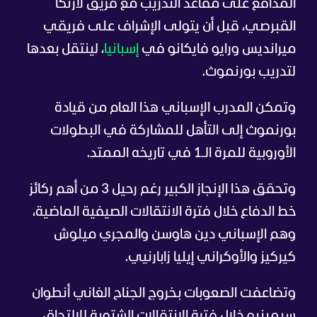
المدافع على مقاعد التدريب مع فريق لارنكا
القبرصي، قبل أن يتولى الإشراف على فريقي
ميرانديس ورايو فايكانو في
إسبانيا
، لينتقل بعدها
لتدريب بورنموث.
وتمكن المدرب الإسباني هذا العام من قيادة
بورنموث إلى التأهل للمشاركة في البطولات
الأوروبية للمرة الـ1 في تاريخه الممتد.
وتحقق هذا الإنجاز الكبير رغم رحيل 3 من أهم ركائز
خط الدفاع خلال فترة الانتقالات الصيفية الماضية،
وهم الإسباني دين هاوسن والمجري ميلوش
كيركيز والأوكراني إيليا زابارنيي.
وتضاعفت الصعوبات بخروج الجناح الغاني أنطوان
سيمينيو خلال فترة الانتقالات الشتوية للالتحاق