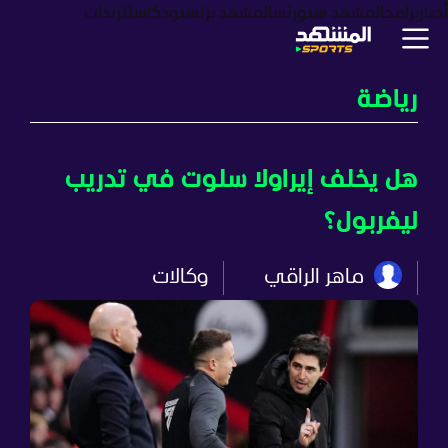
أخبار
برامج
المشهد سبورتس
المشهد بزنس
بودكاست
ترندات
رياضة
هل يخلف إيراولا سلوت في تدريب
ليفربول؟
ماهر الراقي
وكالات