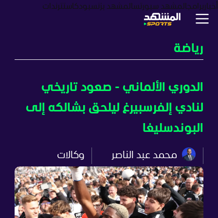
أخبار
برامج
المشهد سبورتس
المشهد بزنس
بودكاست
ترندات
رياضة
الدوري الألماني - صعود تاريخي
لنادي إلفرسبيرغ ليلحق بشالكه إلى
البوندسليغا
محمد عبد الناصر
وكالات