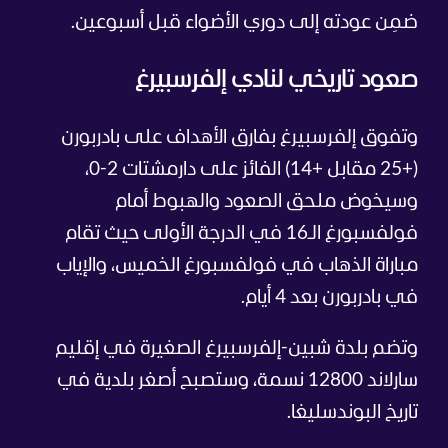
ضمِن عودته إلى دوري الأضواء قبل أسبوعين.
صعود تاريخي لنادي إلفرسبيرغ
وتفوق إلفرسبيرغ بفارق الأهداف على بادربورن
(+25 مقابل +14) الفائز على دارمشتات 2-0،
وسيخوض ملحق الصعود والهبوط أمام
فولفسبورغ الـ16 في الدرجة الأولى حيث تقام
مباراة الذهاب في فولفسبورغ الخميس، والإياب
في بادربورن بعد 4 أيام.
وتضم بلدة شبين-إلفرسبيرغ الصغيرة في إقليم
سارلاند 12800 نسمة، وستصبح أصغر بلدية في
تاريخ البوندسليغا.