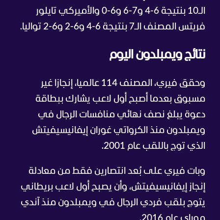
الـ10 بنتيجة 6-4 و7-6 و6-0 والأميركي تايلور
فريتس المصنف الـ7 بنتيجة 6-4 و6-2 و6-2 تواليا.
نتائج ويمبلدون اليوم
وحقق فيري، المصنف 114 عالميا، إنجازا غير
مسبوق بعدما أصبح أول لاعب يشارك ببطاقة
دعوة يبلغ نصف نهائي منافسات الرجال في
ويمبلدون منذ الكرواتي غوران إيفانيسيفيتش
الذي توج باللقب عام 2001.
وبات فيري على بُعد انتصارين فقط من معادلة
إنجاز إيفانيسيفيتش، وأن يصبح أول لاعب بريطاني
يتوج بلقب فردي الرجال في ويمبلدون منذ آندي
موراي عام 2016.