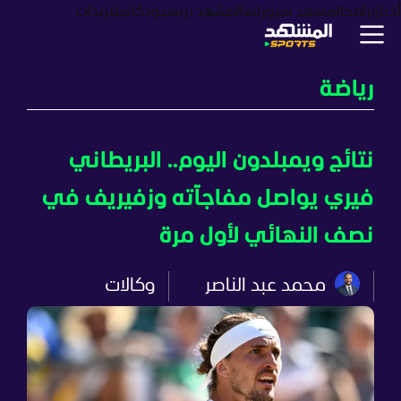
أخبار
برامج
المشهد سبورتس
المشهد بزنس
بودكاست
ترندات
رياضة
نتائج ويمبلدون اليوم.. البريطاني
فيري يواصل مفاجآته وزفيريف في
نصف النهائي لأول مرة
محمد عبد الناصر
وكالات