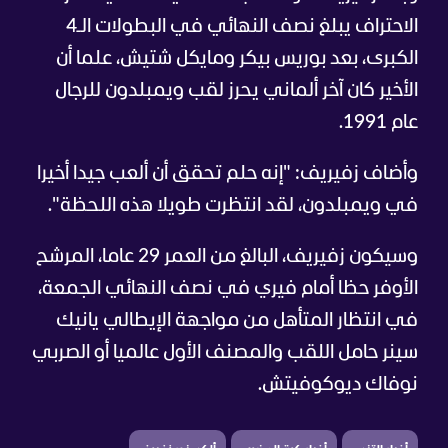
الاحتراف يبلغ نصف النهائي في البطولات الـ4
الكبرى، بعد بوريس بيكر ومايكل شتيش، علما أن
الأخير كان آخر ألماني يحرز لقب ويمبلدون للرجال
عام 1991.
وأضاف زفيريف: "إنه حلم تحقق أن ألعب جيدا أخيرا
في ويمبلدون، لقد انتظرت طويلا هذه اللحظة".
وسيكون زفيريف، البالغ من العمر 29 عاما، المرشح
الأوفر حظا أمام فيري في نصف النهائي الجمعة،
في انتظار المتأهل من مواجهة الإيطالي يانيك
سينر حامل اللقب والمصنف الأول عالميا أو الصربي
نوفاك ديوكوفيتش.