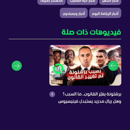
أخبار التنس
أخبار كرة المضرب
ألكسندر زفيرف
أخبار الرياضة اليوم
أخبار ويمبلدون
فيديوهات ذات صلة
برشلونة يغيّر القانون.. ما السبب؟
وهل ريال مدريد يستبدل فينيسيوس
بدايموندي؟ أرسنال يشعل الميركاتو