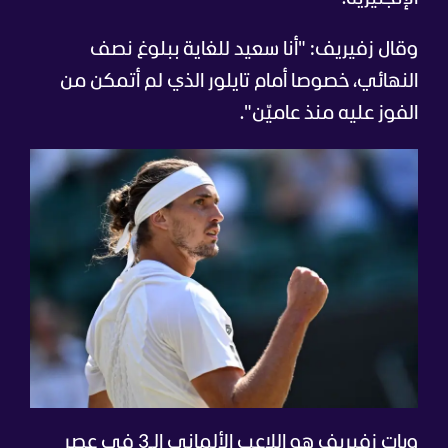
وقال زفيريف: "أنا سعيد للغاية ببلوغ نصف
النهائي، خصوصا أمام تايلور الذي لم أتمكن من
الفوز عليه منذ عاميّن".
وبات زفيريف هو اللاعب الألماني الـ3 في عصر