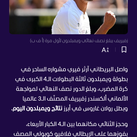
زفيريف يبلغ نصف نهائي ويمبلدون لأول مرة (أ ف ب)
واصل البريطاني آرثر فيري مشواره الساحر في
بطولة ويمبلدون ثالثة البطولات الـ4 الكبرى في
كرة المضرب، وبلغ الدور نصف النهائي لمواجهة
الألماني ألكسندر زفيريف المصنّف الـ3 عالميا
وبطل رولان غاروس في أبرز
نتائج ويمبلدون اليوم.
وحجز الثنائي مكانهما بين الـ4 الكبار الأربعاء،
بفوزهما على الإيطالي فلافيو كوبولي المصف