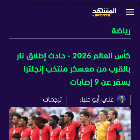
أخبار
برامج
المشهد سبورتس
المشهد بزنس
بودكاست
ترندات
رياضة
كأس العالم 2026 - حادث إطلاق نار
بالقرب من معسكر منتخب إنجلترا
يسفر عن 9 إصابات
علي أبو طبل
ترجمات