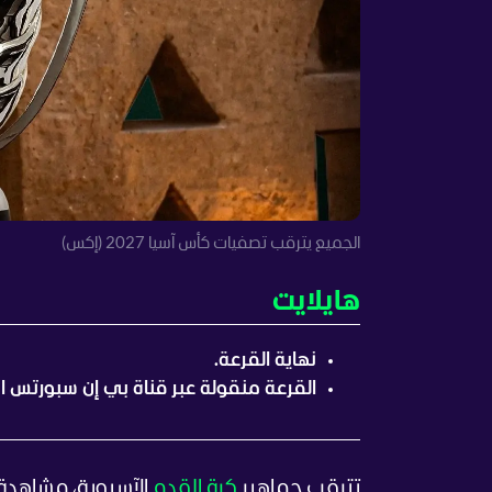
الجميع يترقب تصفيات كأس آسيا 2027 (إكس)
هايلايت
نهاية القرعة.
القرعة منقولة عبر قناة بي إن سبورتس الإ
تترقب جماهير
كرة القدم
الآسيوية، مشاهدة