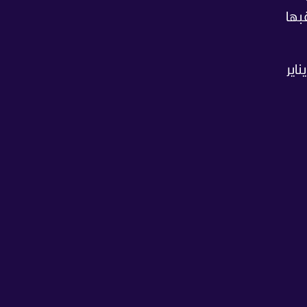
بها
ماهير العربية الآسيوية، أحداث القرعة لمعرفة مصيرها في المجموعات، التي تنطلق في 7 يناير