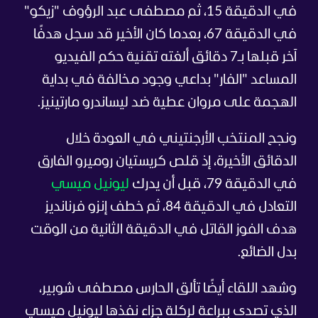
في الدقيقة 15، ثم مصطفى عبد الرؤوف "زيكو"
في الدقيقة 67، بعدما كان الأخير قد سجل هدفًا
آخر قبلها بـ7 دقائق ألغته تقنية حكم الفيديو
المساعد "الفار" بداعي وجود مخالفة في بداية
الهجمة على مروان عطية ضد ليساندرو مارتينيز.
ونجح المنتخب الأرجنتيني في العودة خلال
الدقائق الأخيرة، إذ قلص كريستيان روميرو الفارق
في الدقيقة 79، قبل أن يدرك
ليونيل ميسي
التعادل في الدقيقة 84، ثم خطف إنزو فرنانديز
هدف الفوز القاتل في الدقيقة الثانية من الوقت
بدل الضائع.
وشهد اللقاء أيضًا تألق الحارس مصطفى شوبير،
الذي تصدى ببراعة لركلة جزاء نفذها ليونيل ميسي