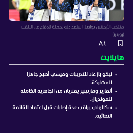
منتخب الأرجنتين يواصل استعدادته لحملة الدفاع عن الللقب
(رويترز)
هايلايت
نيكو باز عاد للتدريبات وميسي أصبح جاهزا
للمشاركة.
ألفاريز ومارتينيز يقتربان من الجاهزية الكاملة
للمونديال.
سكالوني يراقب عدة إصابات قبل اعتماد القائمة
النهائية.