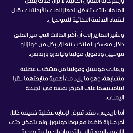
ورغم حالة التفاؤل الحالية، لا تزال هناك بعض
الملفات التي تشغل الجهاز الفني الأرجنتيني قبل
اعتماد القائمة النهائية للمونديال.
وتشير التقارير إلى أن أكثر الحالات التي تثير القلق
داخل معسكر المنتخب تتعلق بكل من غونزالو
مونتييل وناهويل مولينا ولياندرو باريديس.
ويعاني مونتييل ومولينا من مشكلات عضلية
متشابهة، وهو ما يزيد من أهمية متابعتهما نظرا
لتنافسيهما على المركز نفسه في الجبهة
اليمنى.
أما باريديس، فقد تعرض لإصابة عضلية خفيفة خلال
آخر مباراة خاضها مع بوكا جونيورز، ولم يتمكن حتى
الآن من العودة إلى التدريبات الجماعية بصورة