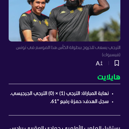
الترجي يسعى للخروج ببطولة الكأس هذا الموسم في تونس
(فيسبوك)
هايلايت
نهاية المباراة: الترجي (1) × (0) الترجي الجرجيسي.
سجل الهدف: حمزة رفيع "61.
يستقبل الملعب الأولمبي حمادي العقربي برادس،