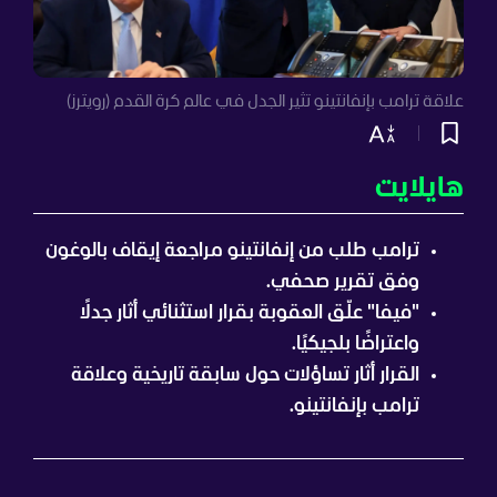
علاقة ترامب بإنفانتينو تثير الجدل في عالم كرة القدم (رويترز)
هايلايت
ترامب طلب من إنفانتينو مراجعة إيقاف بالوغون
وفق تقرير صحفي.
"فيفا" علّق العقوبة بقرار استثنائي أثار جدلًا
واعتراضًا بلجيكيًا.
القرار أثار تساؤلات حول سابقة تاريخية وعلاقة
ترامب بإنفانتينو.