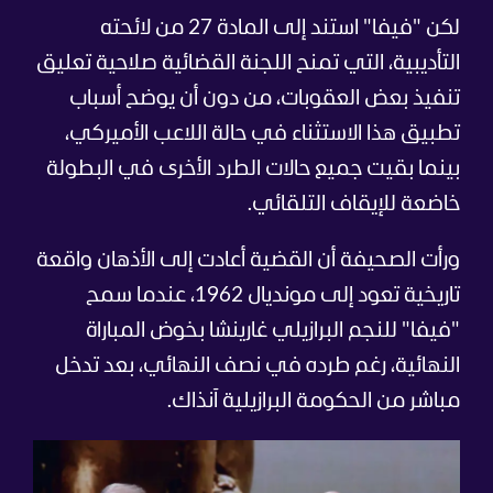
لكن "فيفا" استند إلى المادة 27 من لائحته
التأديبية، التي تمنح اللجنة القضائية صلاحية تعليق
تنفيذ بعض العقوبات، من دون أن يوضح أسباب
تطبيق هذا الاستثناء في حالة اللاعب الأميركي،
بينما بقيت جميع حالات الطرد الأخرى في البطولة
خاضعة للإيقاف التلقائي.
ورأت الصحيفة أن القضية أعادت إلى الأذهان واقعة
تاريخية تعود إلى مونديال 1962، عندما سمح
"فيفا" للنجم البرازيلي غارينشا بخوض المباراة
النهائية، رغم طرده في نصف النهائي، بعد تدخل
مباشر من الحكومة البرازيلية آنذاك.