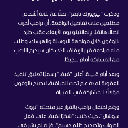
وذكرت "نيويورك تايمز"، نقلًا عن ثلاثة أشخاص
مطلعين على تفاصيل الواقعة، أن ترامب أجرى
اتصالًا هاتفيًا بإنفانتينو يوم الأربعاء، عقب طرد
بالوغون خلال مواجهة البوسنة والهرسك، وطلب
منه مراجعة قرار الإيقاف الذي كان سيحرم اللاعب
من المشاركة أمام بلجيكا.
وبعد أيام قليلة، أعلن "فيفا" رسميًا تعليق تنفيذ
العقوبة لمدة عام تحت المراقبة، ليصبح بالوغون
مؤهلًا للمشاركة في المباراة.
ورغم احتفال ترامب بالقرار عبر منصته "تروث
سوشال"، حيث كتب: "شكرًا لفيفا على فعل
الصواب وتصحيح ظلم جسيم"، فإنه لم يشر في