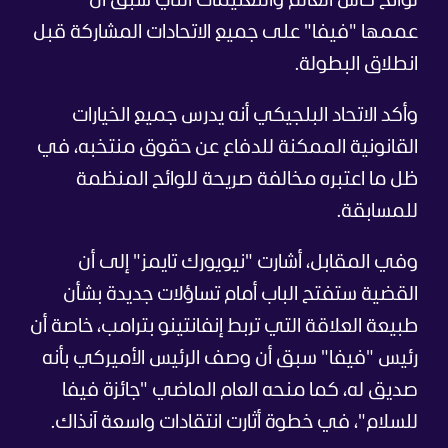
لوائح كأس العالم والتعليمات التي سبق أن
عممها "فيفا" على جميع الاتحادات المشاركة قبل
انطلاق البطولة.
وأكد الاتحاد البلجيكي أنه يدرس جميع الخيارات
القانونية الممكنة للدفاع عن حقوق منتخبه، في
ظل ما اعتبره مخالفة صريحة للوائح المنظمة
للمسابقة.
وفي المقابل، أشارت "نيويورك تايمز" إلى أن
القضية ستفتح الباب أمام تساؤلات جديدة بشأن
طبيعة العلاقة التي تربط إنفانتينو بترامب، خاصة أن
رئيس "فيفا" سبق أن وصف الرئيس الأميركي بأنه
صديق له، كما منحه العام الماضي "جائزة فيفا
للسلام"، في خطوة أثارت انتقادات واسعة آنذاك.