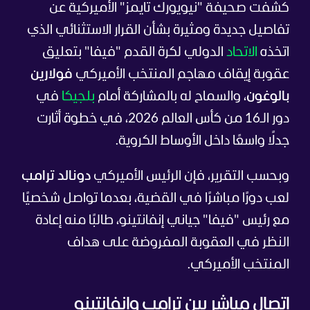
كشفت صحيفة "نيويورك تايمز" الأميركية عن
تفاصيل جديدة ومثيرة بشأن القرار الاستثنائي الذي
اتخذه
الاتحاد
الدولي لكرة القدم "فيفا" بتعليق
عقوبة إيقاف مهاجم المنتخب الأميركي
فولارين
بالوغون
، والسماح له بالمشاركة أمام
بلجيكا
في
دور الـ16 من كأس العالم 2026، في خطوة أثارت
جدلًا واسعًا داخل الأوساط الكروية.
وبحسب التقرير، فإن الرئيس الأميركي
دونالد ترامب
لعب دورًا مباشرًا في القضية، بعدما تواصل شخصيًا
مع رئيس "فيفا" جياني إنفانتينو، طالبًا منه إعادة
النظر في العقوبة المفروضة على هداف
المنتخب الأميركي.
اتصال مباشر بين ترامب وإنفانتينو