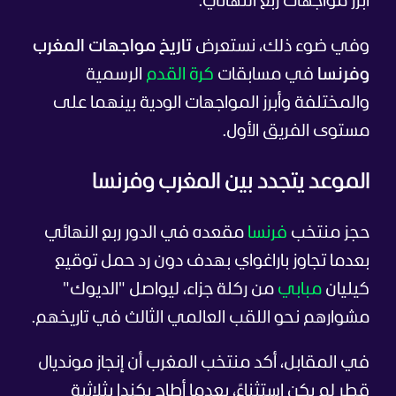
أبرز مواجهات ربع النهائي.
وفي ضوء ذلك، نستعرض
تاريخ مواجهات المغرب
وفرنسا
في مسابقات
كرة القدم
الرسمية
والمختلفة وأبرز المواجهات الودية بينهما على
مستوى الفريق الأول.
الموعد يتجدد بين المغرب وفرنسا
حجز منتخب
فرنسا
مقعده في الدور ربع النهائي
بعدما تجاوز باراغواي بهدف دون رد حمل توقيع
كيليان
مبابي
من ركلة جزاء، ليواصل "الديوك"
مشوارهم نحو اللقب العالمي الثالث في تاريخهم.
في المقابل، أكد منتخب المغرب أن إنجاز مونديال
قطر لم يكن استثناءً، بعدما أطاح بكندا بثلاثية