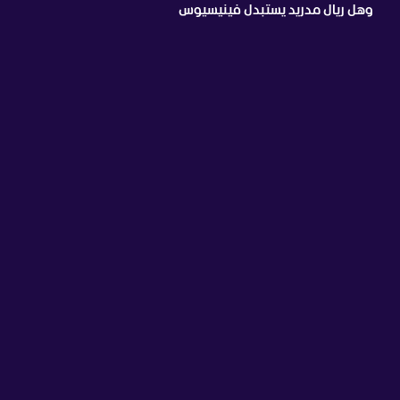
وهل ريال مدريد يستبدل فينيسيوس
بدايموندي؟ أرسنال يشعل الميركاتو