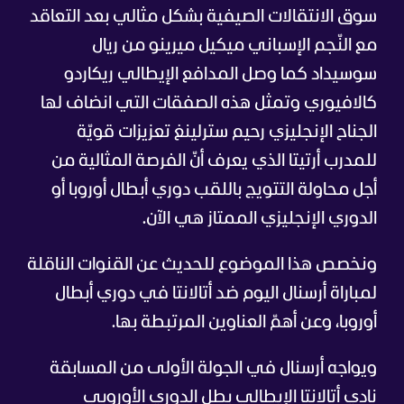
سوق الانتقالات الصيفية بشكل مثالي بعد التعاقد
مع النّجم الإسباني ميكيل ميرينو من ريال
سوسيداد كما وصل المدافع الإيطالي ريكاردو
كالافيوري وتمثل هذه الصفقات التي انضاف لها
الجناح الإنجليزي رحيم سترلينغ تعزيزات قويّة
للمدرب أرتيتا الذي يعرف أنّ الفرصة المثالية من
أجل محاولة التتويج باللقب دوري أبطال أوروبا أو
الدوري الإنجليزي الممتاز هي الآن.
ونخصص هذا الموضوع للحديث عن القنوات الناقلة
لمباراة أرسنال اليوم ضد أتالانتا في دوري أبطال
أوروبا، وعن أهمّ العناوين المرتبطة بها.
ويواجه أرسنال في الجولة الأولى من المسابقة
نادي أتالانتا الإيطالي بطل الدوري الأوروبي