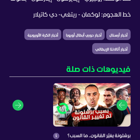
خط الهجوم: لوكمان - ريتغي- دي كاتيلار
أخبار أرسنال
أخبار دوري أبطال أوروبا
أخبار الكرة الأوروبية
أخبار أتالانتا الإيطالي
فيديوهات ذات صلة
برشلونة يغيّر القانون.. ما السبب؟