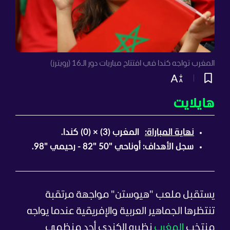
المغرب تواجه كندا في افتتاح مباريات دور الـ16 (رويترز)
هايلايت
نهاية المباراة:
المغرب (3) × (0) كندا.
سجل الأهداف: أوناحي "50 "82 - رحيمي "98.
يستقبل ملعب "هيوستن" مواجهة مرتقبة
تنتظرها الجماهير العربية والإفريقية عندما يواجه
منتخب
المغرب
نظيره الكندي أحد منظمي