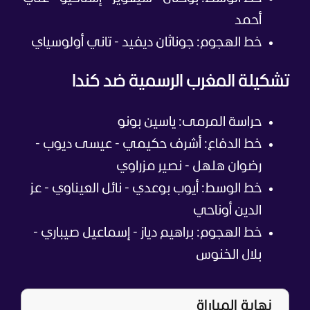
أحمد
خط الهجوم: جوناثان ديفيد - تاني أولوسياي
تشكيلة المغرب الرسمية ضد كندا
حراسة المرمى: ياسين بونو
خط الدفاع: أشرف حكيمي - عيسى ديوب -
رضوان هلهل - نصير مزراوي
خط الوسط: أيوب بوعدي - نائل العيناوي - عز
الدين أوناحي
خط الهجوم: براهيم دياز - إسماعيل صيباري -
بلال الخنوس
نهاية المباراة