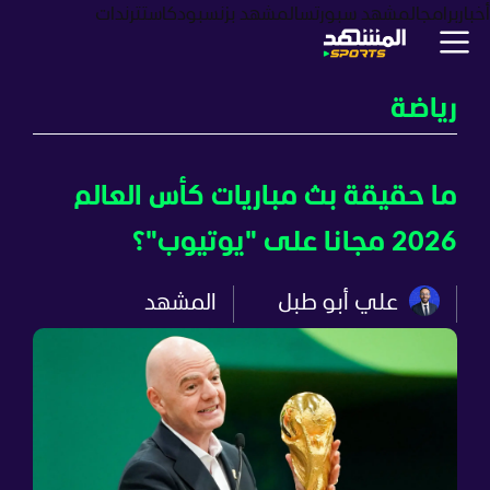
أخبار
برامج
المشهد سبورتس
المشهد بزنس
بودكاست
ترندات
رياضة
ما حقيقة بث مباريات كأس العالم
2026 مجانا على "يوتيوب"؟
علي أبو طبل
المشهد