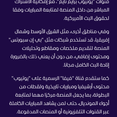
قنوات "يوتيوب برايم تايم"، مع إمكانية الاشتراك
المباشر من داخل المنصة لمتابعة المباريات وفقا
لحقوق البث الأميركية.
وفي مناطق أخرى، مثل الشرق الأوسط وشمال
إفريقيا، قد تستخدم شبكات مثل "بي إن سبورتس"
المنصة لتقديم ملخصات ومقاطع وتحليلات
ومحتوى إضافي، من دون أن يعني ذلك بالضرورة
إتاحة البث الكامل مجانا.
كما ستقدم قناة "فيفا" الرسمية على "يوتيوب"
محتوى أرشيفيا ومباريات تاريخية ولقطات من
البطولة، بما يجعل المنصة مركزا مهما لمتابعة
أجواء المونديال، حتى لمن يشاهد المباريات الكاملة
عبر القنوات التلفزيونية أو المنصات المدفوعة.