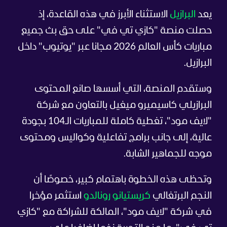
يعد
البرازيل
الاستثناء الأبرز في هذه القاعدة، إذ
حصلت منصة "كازي تي في" على حق بث جميع
مباريات كأس العالم 2026 مجانا عبر "يوتيوب" داخل
البرازيل.
وستقدم المنصة، التي أسسها صانع المحتوى
البرازيلي كاسيميرو ميغيل بالتعاون مع شركة
"لايف مود"، تغطية كاملة للمباريات الـ104 بجودة
عالية، إلى جانب برامج تفاعلية وكواليس ومحتوى
موجه للجماهير الشابة.
وتحظى هذه الخطوة باهتمام كبير، خصوصًا أن
النجم البرتغالي
كريستيانو رونالدو
استثمر مؤخرا
في شركة "لايف مود"، المالكة للشراكة مع "كازي