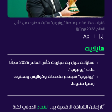
قنوات مختلفة عبر منصة "يوتيوب" ستبث محتوى من كأس
العالم 2026 (رويترز)
هايلايت
تساؤلات حول بث مباريات كأس العالم 2026 مجانًا
على "يوتيوب".
"يوتيوب" سيقدم ملخصات وكواليس ومحتوى
رقميا متنوعا.
أثار إعلان الشراكة الرقمية بين
الاتحاد
الدولي لكرة