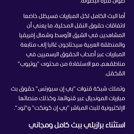
طوال فترة البطولة.
أما البث الكامل لكل المباريات فسيظل خاضعا
لاتفاقات حقوق النقل المحلية، ما يعني أن
المشاهدين في الشرق الأوسط وشمال إفريقيا
والمنطقة العربية سيحتاجون غالبا إلى متابعة
المباريات عبر أصحاب الحقوق الرسميين في
مناطقهم، مع الاستفادة من محتوى "يوتيوب"
المُكمّل.
وتملك شبكة قنوات "بي إن سبورتس" حقوق بث
مباريات المونديال عبر قنواتها، وكذلك منصاتها
الإلكترونية للبث المباشر "بي إن كونكت" و"تود".
استثناء برازيلي ببث كامل ومجاني