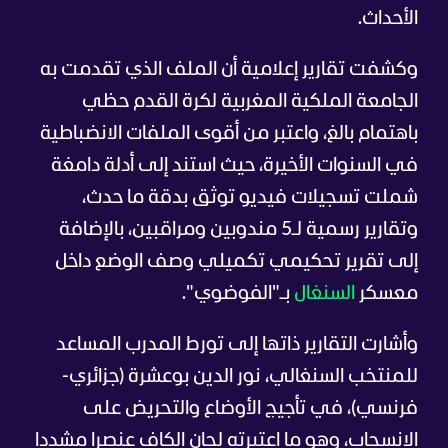
الأحداث.
وكشفت تقارير إعلامية أن الملف الذي تقدمت به
الجامعة الملكية المغربية لكرة القدم حظي
باهتمام بالغ، واعتبر من أقوى الملفات الانضباطية
في السنوات الأخيرة، حيث استند إلى أدلة دامغة
شملت تسجيلات فيديو توثق بدقة ما حدث،
وتقارير رسمية لـ5 مندوبين ومراقبين، بالإضافة
إلى تقرير تحكيمي تكميلي وصف الوضع داخل
معسكر
السنغال
بـ"الفوضوي".
وأشارت التقارير ذاتها إلى تورط المدرب المساعد
للمنتخب السنغالي، نور الدين بوعشرة (جزائري-
فرنسي)، في تأجيج الأوضاع والتحريض على
الانسحاب، وهو ما اعتبرته لجان الكاف عنصرا مشددا