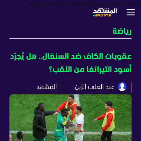
أخبار
برامج
المشهد سبورتس
المشهد بزنس
بودكاست
ترندات
رياضة
عقوبات الكاف ضد السنغال.. هل يُجرّد
أسود التيرانغا من اللقب؟
عبد العلي الزين
المشهد