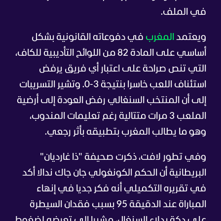
في الملف.
ويعتمد
المغرب
في دفوعاته القانونية بشكل
أساسي على المادة 82 من اللوائح التأديبية للكاف،
التي تنص صراحة على اعتبار أي فريق يرفض
استئناف اللعب خاسرا بنتيجة 3-0. وتشير التسريبات
إلى أن المنتخب السنغالي رفض العودة إلى أرضية
الملعب 3 مرات متتالية رغم تعليمات المندوب،
وهو ما يطالب المغرب بتطبيقه بأثر رجعي.
وفي تطور لافت، ذكرت صحيفة "ذا غارديان"
البريطانية أن الحكم الكونغولي جان جاك ندالا أكد
في تقريره التكميلي أنه فكر جديا في إنهاء
المباراة عند الدقيقة 95 بسبب فقدان السيطرة
على دكة بدلاء السنغال، مشيرا إلى تعرضه لضغوط