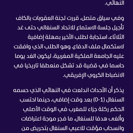
النهائي.
وفي سياق متصل، قررت لجنة العقوبات بالكاف
تأجيل جلسة الاستماع للاتحاد السنغالي حتى غد
الثلاثاء، استجابة لطلب الأخير بمهلة إضافية
لاستكمال ملف الدفاع، وهو الطلب الذي وافقت
عليه الجامعة الملكية المغربية، ليكون الغد يوما
حاسما في قضية قد تشكل منعطفا تاريخيا في
الانضباط الكروي الإفريقي.
يذكر أن الأحداث اندلعت في النهائي الذي حسمه
السنغال (1-0) بعد وقت إضافي، حينما احتسب
الحكم ركلة جزاء للمغرب في الوقت الأصلي
وألغى هدفا للسنغال، ما فجر موجة اعتراضات
وانسحاب مؤقت للاعبي السنغال بتحريض من