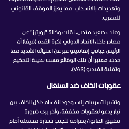
وتهديدات بالانسحاب، مما يعزز الموقف القانوني
للمغرب.
وعلى صعيد متصل، نقلت وكالة "رويترز" عن
مصادر داخل الاتحاد الدولي لكرة القدم (فيفا) أن
الرئيس جياني إنفانتينو عبر عن استيائه الشديد مما
حدث، معتبرا أن تلك الوقائع مست بهيبة التحكيم
وتقنية الفيديو (VAR).
عقوبات الكاف ضد السنغال
وتشير التسريبات إلى وجود انقسام داخل الكاف بين
تيار يدعو لعقوبات مخففة، وآخر يرى ضرورة
تطبيق القانون بصرامة لتجنب خسارة محتملة أمام