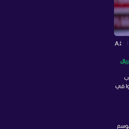
ريال
للمدرب
وا في
 موسم