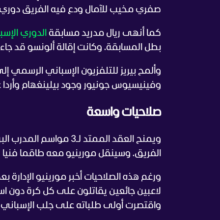
صفري مخيب للآمال ودع فيه الفريق دوري أب
كما أنهى ريال مدريد مسابقة
الدوري الإسب
بطل المسابقة. وكانت إقالة ألونسو قد جاءت
وألمح بيريز للتلفزيون الإسباني الرسمي إل
وفينيسيوس جونيور وجود بيلينغهام وأردا غو
صلاحيات واسعة
ويمنح العقد الممتد لـ3
الفريق. وسينقل مورينيو معه طاقما فنيا يضم 4 مساعدين عملوا معه في نادي
ورغم هذه الصلاحيات أخبر مورينيو الإدارة ب
لاعبين جائعين يقاتلون على كل كرة دون است
واقتصرت أولى طلباته على جلب الإسباني