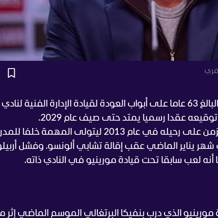
صفري
لفنية لنادي
قيعه عقدا رسميا يمتد حتى صيف عام 2029.
وتأتي هذه الخطوة بعد أكثر من عقد من الزمن على رحيله في عام 2013 ليتولى المهمة خلفا 
في شهر يناير الماضي عقب إقالة تشابي ألونسو. وفشل أربيل
أنه لعب سابقا تحت قيادة مورينيو في النادي ذاته.
مة مورينيو الذي درب بنفيكا البرتغالي الموسم الماضي إثر