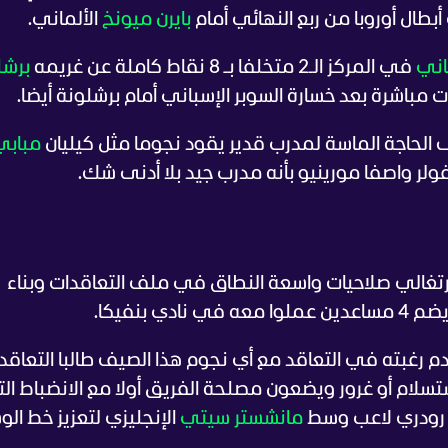
طال أوروبا من ربع النهائي أمام
بايرن ميونخ
الألماني.
اني
في المركز الـ2 متخلفا بـ 8 نقاط كاملة عن غريمه
برشل
 مباشرة بعد خسارة السوبر الإسباني أمام برشلونة أيضا.
ى الحاجة الماسة لمدرب قدير يقود نجوما مثل كيليان
مبابي
لر واصفا مورينيو بأنه مدرب جيد بلا أدنى شك.
 مواسم المدرب البرتغالي صلاحيات واسعة النطاق في ملف التعاقدات وبناء
 بنفيكا.
عدم رغبته في التعاقد مع أي نجوم هذا الصيف طالبا التعاقد
سلام أو غرور ويضعون مصلحة الفريق أولا مع الانضباط التا
 رودري لاعب وسط
مانشستر سيتي
الإنجليزي لتعزيز خط ال