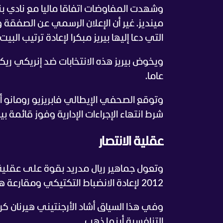
وشهدت المفاوضات اتفاقا ماليا مع نادي 
مينديز. غير أن الإعلان الرسمي عن الصفقة و
التي دعا إليها بيريز مبكرا لإعادة ترتيب البيت
عاما.
شرط انتهاء الإجراءات الإدارية وفوز قائمة بيريز في ال
عقلية الانتصار
2012 لإعادة الانضباط التكتيكي ومقارعة هيمنة برشلونة المحلية.
وفي هذا السياق أشاد الأرجنتيني هيرنان كر
التنافسية أينما ذهب.