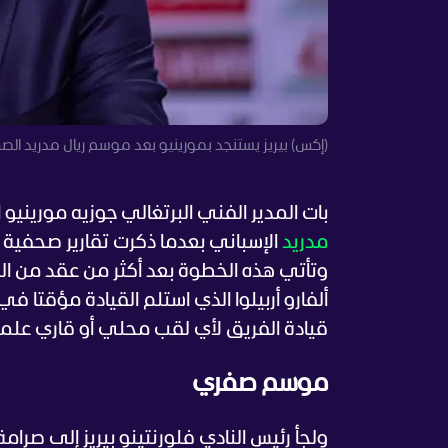
(إكس) بيريز يستنجد بمورينيو بعد موسم ريال مدريد ال
بات المدير الفني البرتغالي جوزيه مورينيو البالغ 63 عاما على أبواب العودة لقيادة الإدارة ا
مدريد
الإسباني بعدما ذكرت تقارير صحفية تو
ألفارو أربيلوا الذي استلم القيادة مؤقتا 
قيادة الفريق لأي لقب محلي أو قاري علما 
موسم صفري
ولجأ رئيس النادي فلورنتينو بيريز إلى صرا