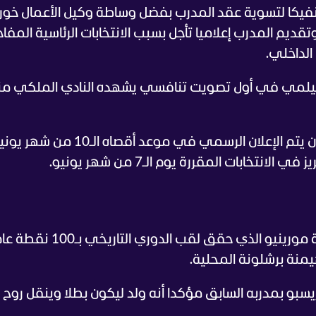
بنفيكا لتسوية عقد المدرب بفضل وساطة وكيل الأعمال خو
تقديم المدرب إعلاميا تأجل بسبب الانتخابات الرئاسية المفا
 الداخلي.
وتوقع الصحفي الإيطالي فابريزيو رومانو أن يتم الإعلان الرسمي في موعد أقصاه الـ10 من 
انتخابات المقررة يوم الـ7 من شهر يونيو.
وتعول جماهير ريال مدريد بقوة على عقلية مورينيو الذي حقق لقب الدوري التاريخي بـ100
يسبو بمدربه السابق مؤكدا أنه ولد ليكون بطلا وينقل روح