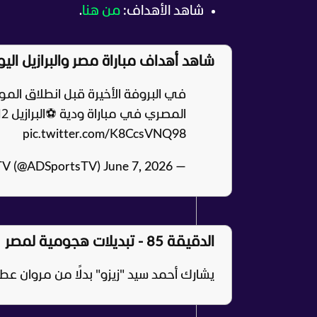
شاهد الأهداف:
من هنا
.
شاهد أهداف مباراة مصر والبرازيل اليو
في البروفة الأخيرة قبل انطلاق المون
المصري في مباراة ودية ⚽️
البرازيل 2⃣ - 1⃣ مصر
pic.twitter.com/K8CcsVNQ98
June 7, 2026
— ADSportsTV (@ADSportsTV)
الدقيقة 85 - تبديلات هجومية لمصر
يشارك أحمد سيد "زيزو" بدلًا من مروان عط