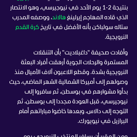
بنتيجة 2-1 يوم الأحد في نيوجيرسي، وهو الانتصار
الذي قاده المهاجم إيرلينغ
هالاند
، ووصفه المدرب
ستاله سولباكن بأنه الأفضل في تاريخ
كرة القدم
النرويجية.
وأفادت صحيفة "داغبلاديت" بأن التنقلات
المستمرة والرحلات الجوية أرهقت أفراد البعثة
النرويجية بشدة. وقطع اللاعبون آلاف الأميال منذ
وصولهم إلى أميركا الشمالية الشهر الماضي، حيث
بدأوا مشوارهم في بوسطن، ثم سافروا إلى
نيوجيرسي، قبل العودة مجددا إلى بوسطن، ثم
التوجه إلى دالاس، وبعدها خاضوا مباراتهم أمام
البرازيل في نيويورك.