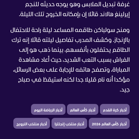
غرفة تبديل الملابس وهو يوجه حديثه للنجم
إيرلينغ هالاند قائلا إن بإمكانه الخروج تلك الليلة.
ومنح سولباكن طاقمه المساعد ليلة راحة للاحتفال
بالإنجاز. وكشف المدرب تفاصيل ليلته قائلا إنه ترك
الطاقم يحتفلون بأنفسهم، بينما ذهب هو إلى
الفراش بسبب التعب الشديد، حيث أعاد مشاهدة
المباراة، وتصفح هاتفه للإجابة على بعض الرسائل،
مؤكدا أنه نام قليلا جدا لكنه استيقظ في صباح
جيد.
أخبار كرة القدم
أخبار كأس العالم
أخبار الرياضة اليوم
أخبار كأس العالم 2026
أخبار منتخب إنجلترا
أخبار منتخب النرويج