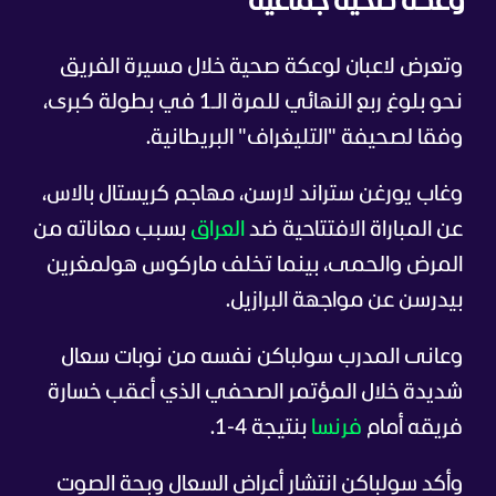
وعكة صحية جماعية
وتعرض لاعبان لوعكة صحية خلال مسيرة الفريق
نحو بلوغ ربع النهائي للمرة الـ1 في بطولة كبرى،
وفقا لصحيفة "التليغراف" البريطانية.
وغاب يورغن ستراند لارسن، مهاجم كريستال بالاس،
عن المباراة الافتتاحية ضد
العراق
بسبب معاناته من
المرض والحمى، بينما تخلف ماركوس هولمغرين
بيدرسن عن مواجهة البرازيل.
وعانى المدرب سولباكن نفسه من نوبات سعال
شديدة خلال المؤتمر الصحفي الذي أعقب خسارة
فريقه أمام
فرنسا
بنتيجة 4-1.
وأكد سولباكن انتشار أعراض السعال وبحة الصوت