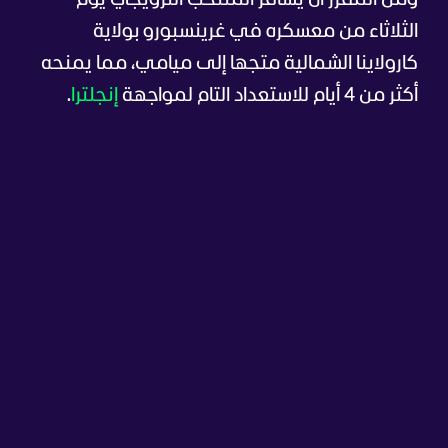
ومن المقرر أن يسافر المنتخب النرويجي يوم
الثلاثاء من معسكره في غرينسبورو بولاية
كارولاينا الشمالية متجها إلى ميامي، مما يمنحه
أكثر من 4 أيام للاستعداد التام لمواجهة
إنجلترا
.