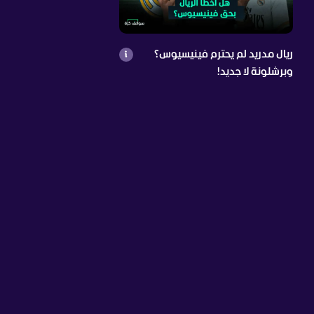
ريال مدريد لم يحترم فينيسيوس؟
وبرشلونة لا جديد!