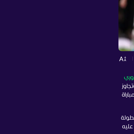
وري
جاوز
اراة
بطولة
عليه