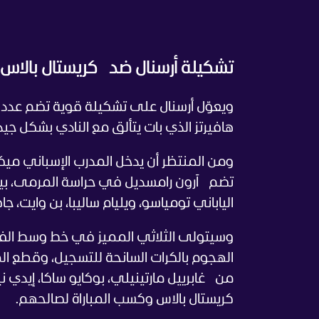
تشكيلة أرسنال ضد كريستال بالاس
ويعوّل أرسنال على تشكيلة قوية تضم عددا
هافيرتز الذي بات يتألق مع النادي بشكل جي
ومن المنتظر أن يدخل المدرب الإسباني ميكل 
تضم آرون رامسديل في حراسة المرمى، بي
الياباني تومياسو، ويليام ساليبا، بن وايت، ج
وسيتولى الثلاثي المميز في خط وسط الفريق
الهجوم بالكرات السانحة للتسجيل، وقطع ا
من غابرييل مارتينيلي، بوكايو ساكا، إيدي 
كريستال بالاس وكسب المباراة لصالحهم.