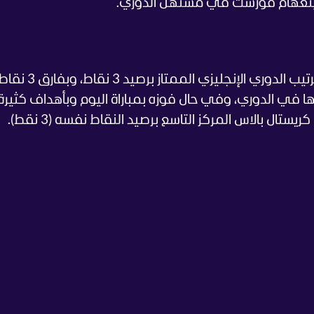
وتينغهام فورست في مستهل الدوري.
يحتل نادي أرسنال المركز الثامن في جدول ترتيب الدوري الإن
ها في الدوري، وفي حال فوزه بمباراة اليوم وبأهداف كثيرة،
ال بالاس المركز التاسع برصيد النقاط نفسه (3 نقط).