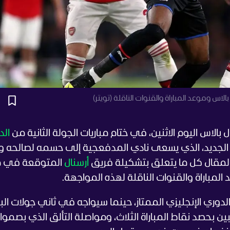
اس وموعد المباراة والقنوات الناقلة (تويتر)
الاس اليوم الاثنين، في ختام مباريات الجولة الثانية من
الد
 الجديد، الذي يسعى نادي المدفعجية إلى حسمه لصالحه وت
مقال كل ما يتعلق بتشكيلة فريق
أرسنال
المتوقعة في مب
المباراة والقنوات الناقلة لهذه المواجهة.
لدوري الإنجليزي الممتاز، حينما سيواجه في ثاني جولات ال
ن بحصد نقاط المباراة الثلاث، ومواصلة التألق الذي بصموا 