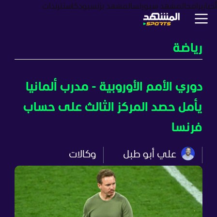
أخبار
برامج
المشهد سبورتس
المشهد بزنس
بودكاست
ترندات
رياضة
دوري الأمم الأوروبية - مدرب ألمانيا
يأمل حصد المركز الثالث على حساب
فرنسا
علي أبو طبل
وكالات