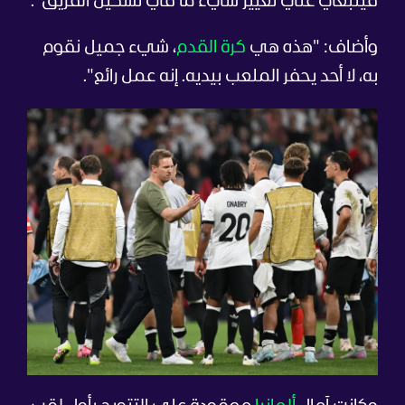
فينبغي عليّ تغيير شيء ما في تشكيل الفريق".
وأضاف: "هذه هي
كرة القدم
، شيء جميل نقوم
به، لا أحد يحفر الملعب بيديه. إنه عمل رائع".