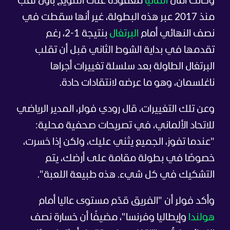
وكانت آمال
ألمانيا
معقودة على التتويج بأول لقب
منذ 2017 عبر هذه البطولة، غير أنها سقطت في
نصف النهائي أمام
البرتغال
بنتيجة 1-2، رغم
تقدمها في بداية الشوط الثاني قبل أن تقلب
البرتغال الطاولة بعد سلسلة تغييرات أجراها
ناغلسمان، وهو ما عرضه لانتقادات حادة.
وعن تلك التغييرات، قال رودي فولر، المدير الرياضي
للاتحاد الألماني، في تصريحات صحفية محلية:
"عندما تفوز، الجميع يثني عليك، ولكن إذا خسرت،
خصوصًا في بطولة مقامة على أرضك، يتم
التشكيك في كل شيء. هذه طبيعة اللعبة".
وأكد فولر أن "الفريق قدّم مستوى عاليا أمام
هولندا
وإيطاليا وفرنسا"، مضيفًا أن خسارة نصف