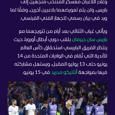
وغادر اللاعبان معسكر المنتخب متجهين إلى
باريس، ولن يتم تعويضهما بلاعبين آخرين، وفقًا لما
ورد في بيان رسمي للجهاز الفني الفرنسي.
ويأتي غياب الثنائي بعد أيام من تتويجهما مع
باريس سان جيرمان
بلقب دوري أبطال أوروبا، حيث
ينتظر الفريق الباريسي استحقاق كأس العالم
للأندية التي تُقام في الولايات المتحدة من 14
يونيو حتى 13 يوليو المقبل، ويستهل مشاركته
فيها بمواجهة
أتلتيكو مدريد
في 15 يونيو.