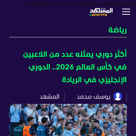
أخبار
برامج
المشهد سبورتس
المشهد بزنس
بودكاست
ترندات
رياضة
أكثر دوري يمثله عدد من اللاعبين
في كأس العالم 2026.. الدوري
الإنجليزي في الريادة
يوسف محمد
المشهد