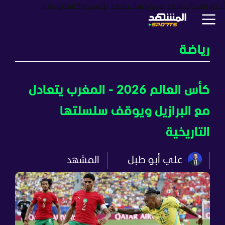
أخبار
برامج
المشهد سبورتس
المشهد بزنس
بودكاست
ترندات
رياضة
كأس العالم 2026 - المغرب يتعادل
مع البرازيل ويوقف سلسلتها
التاريخية
علي أبو طبل
المشهد