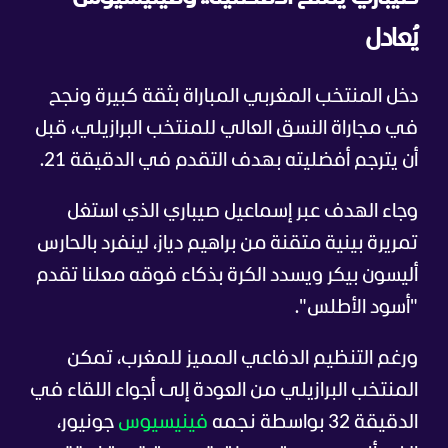
يُعادل
دخل المنتخب المغربي المباراة بثقة كبيرة ونجح
في مجاراة النسق العالي للمنتخب البرازيلي، قبل
أن يترجم أفضليته بهدف التقدم في الدقيقة 21.
وجاء الهدف عبر إسماعيل صيباري الذي استغل
تمريرة بينية متقنة من براهيم دياز، لينفرد بالحارس
أليسون بيكر ويسدد الكرة بذكاء فوقه معلنا تقدم
"أسود الأطلس".
ورغم التنظيم الدفاعي المميز للمغرب، تمكن
المنتخب البرازيلي من العودة إلى أجواء اللقاء في
الدقيقة 32 بواسطة نجمه
فينيسيوس
جونيور،