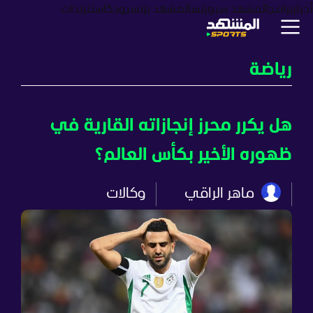
أخبار
برامج
المشهد سبورتس
المشهد بزنس
بودكاست
ترندات
رياضة
هل يكرر محرز إنجازاته القارية في
ظهوره الأخير بكأس العالم؟
ماهر الراقي
وكالات