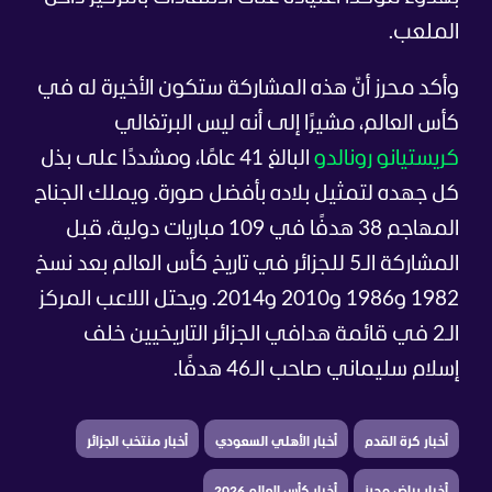
الملعب.
وأكد محرز أنّ هذه المشاركة ستكون الأخيرة له في
كأس العالم، مشيرًا إلى أنه ليس البرتغالي
كريستيانو رونالدو
البالغ 41 عامًا، ومشددًا على بذل
كل جهده لتمثيل بلاده بأفضل صورة. ويملك الجناح
المهاجم 38 هدفًا في 109 مباريات دولية، قبل
المشاركة الـ5 للجزائر في تاريخ كأس العالم بعد نسخ
1982 و1986 و2010 و2014. ويحتل اللاعب المركز
الـ2 في قائمة هدافي الجزائر التاريخيين خلف
إسلام سليماني صاحب الـ46 هدفًا.
أخبار كرة القدم
أخبار الأهلي السعودي
أخبار منتخب الجزائر