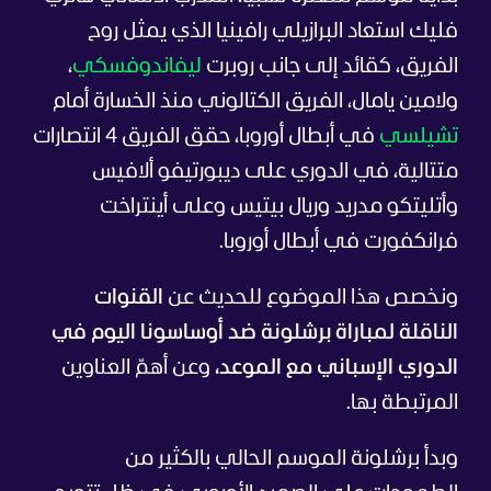
فليك استعاد البرازيلي رافينيا الذي يمثل روح
الفريق، كقائد إلى جانب روبرت
ليفاندوفسكي
،
ولامين يامال، الفريق الكتالوني منذ الخسارة أمام
تشيلسي
في أبطال أوروبا، حقق الفريق 4 انتصارات
متتالية، في الدوري على ديبورتيفو ألافيس
وأتليتكو مدريد وريال بيتيس وعلى أينتراخت
فرانكفورت في أبطال أوروبا.
ونخصص هذا الموضوع للحديث عن
القنوات
الناقلة لمباراة برشلونة ضد أوساسونا اليوم في
الدوري الإسباني مع الموعد،
وعن أهمّ العناوين
المرتبطة بها.
وبدأ برشلونة الموسم الحالي بالكثير من