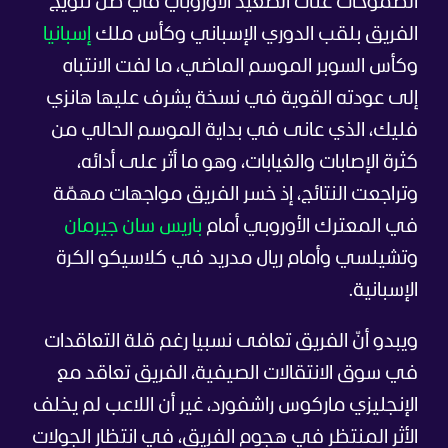
الطموحات على الصعيد الأوروبي في ظل تتويج
الفريق بلقب الدوري الإسباني وكأس ملك
إسبانيا
وكأس السوبر الموسم الماضي، ما لفت الانتباه
إلى عودته القوية في نسخة يشرف عليها هانزي
فليك، الذي عانى في بداية الموسم الحالي من
كثرة الإصابات والغيابات، وهو ما أثر على أدائه،
وتراجعت النتائج، إذ خسر الفريق مواجهات مهمّة
في المعترك الأوروبي أمام
باريس سان جيرمان
وتشيلسي وأمام ريال مدريد في كلاسيكو الكرة
الإسبانية.
ويبدو أنّ الفريق تعافى نسبيا رغم قلة التعاقدات
في سوق الانتقالات الصيفية، الفريق تعاقد مع
الإنجليزي ماركوس راشفورد، غير أن اللاعب لم يخلف
الأثر المنتظر في هجوم الفريق، في انتظار الجولات