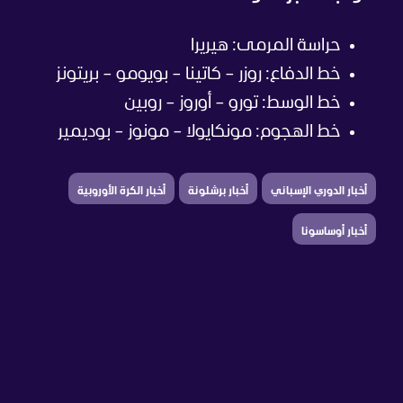
حراسة المرمى: هيريرا
خط الدفاع: روزر – كاتينا – بويومو – بريتونز
خط الوسط: تورو – أوروز – روبين
خط الهجوم: مونكايولا – مونوز – بوديمير
أخبار الدوري الإسباني
أخبار برشلونة
أخبار الكرة الأوروبية
أخبار أوساسونا