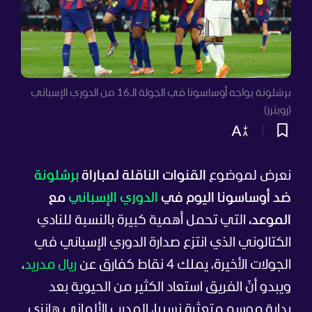
برشلونة يواجه أوساسونا في الجولة الـ16 من الدوري الإسباني
(رويترز)
نعرض لموضوع
القنوات الناقلة لمباراة
برشلونة
ضد أوساسونا اليوم في
الدوري الإسباني
مع
الموعد،
التي تحمل أهمية كبيرة بالنسبة للنادي
الكتالوني الذي انتزع صدارة الدوري الإسباني في
الجولات الأخيرة، يملك 4 نقاط كفارق عن
ريال مدريد
،
ويبدو أنّ الفريق استعاد الكثير من الحيوية بعد
بداية موسم متعثرة نسبيا، المدرب الألماني هانزي