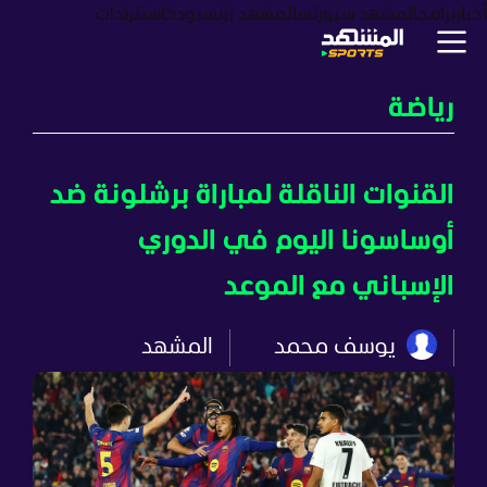
أخبار
برامج
المشهد سبورتس
المشهد بزنس
بودكاست
ترندات
رياضة
القنوات الناقلة لمباراة برشلونة ضد
أوساسونا اليوم في الدوري
الإسباني مع الموعد
يوسف محمد
المشهد