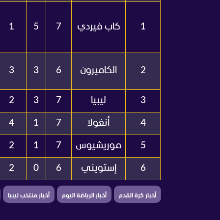
1
كاب فيردي
7
5
1
2
الكاميرون
6
3
3
3
ليبيا
7
3
2
4
أنغولا
7
1
4
5
موريشيوس
7
1
2
6
إستويني
6
0
2
أخبار كرة القدم
أخبار الرياضة اليوم
أخبار منتخب ليبيا