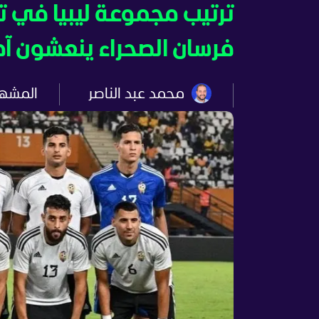
فرسان الصحراء ينعشون آ
محمد عبد الناصر
المشه