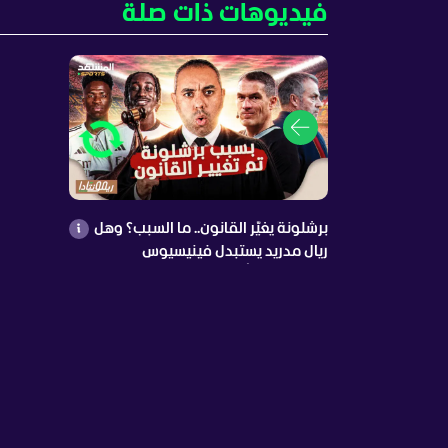
فيديوهات ذات صلة
برشلونة يغيّر القانون.. ما السبب؟ وهل
ريال مدريد يستبدل فينيسيوس
بدايموندي؟ أرسنال يشعل الميركاتو