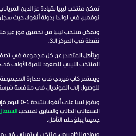
نوفمبر، في لواندا بدولة أنغولا، حيث سجل فرسان ا
نقطة في المركز الـ3.
المنتخب الليبي للصعود للمرة الأولى في تار
للوصول إلى المونديال في منافسة شرسة
وبفوز ليبيا ع
السنغالي الحالي والسابق لمنتخب
السنغال
جميعا يبلغ حلم التأهل.
ويواجه الكاميرون، منتخب إستويني في و