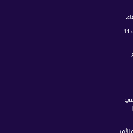
وتمكن منتخب ليبيا من تحقيق فوز غير متوقع خارج الديار على حساب منتخب أنغولا ليصل برصيده إلى 11
ث يحلم
الفني
لأمر