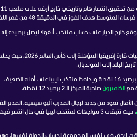
تمكن منتخب ليبيا بقيادة عز الدين المرياني من تحقيق انتصار هام وتاريخي خارج أرضه على ملعب 11
لمتوسط هدف الفوز في الدقيقة 48 من عُمر اللقاء.
ويتأهل المتصدر عن كل مجموعة في تصفيات قارة إفريقيا المؤهلة إلى كأس العالم 2026، حي
يخ البلاد إلى المونديال.
ويستمر كاب فيردي في صدارة المجموعة برصيد 16 نقطة ويحافظ منتخب ليبيا على أمله الضعيف
 مع
الكاميرون
صاحبة المركز الـ2 برصيد 12 نقطة.
لى أنغولا بنتيجة 1-0 اليوم فإن الآمال تعود من جديد لرجال المدرب أليو سيسيه، المدير 
، حيث تتبقى 3 مواجهات لمنتخب ليبيا في حال انتصر فيها
قت لاحق في نفس المجموعة لحساب الجولة نفسها، وهو ا