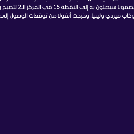
المؤكد بأن أسود التيرانغا سيحققون فوزا مضمونا سيصلون به 
ة بين الكاميرون وكاب فيردي وليبيا، وخرجت أنغولا من توقعات الوصول إلى