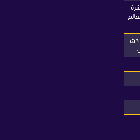
شرة
عالم
لحق
ي