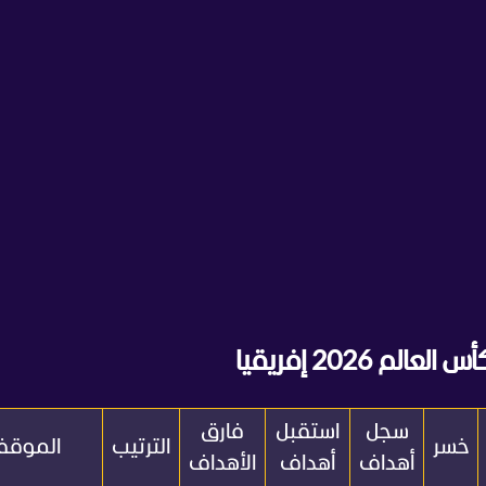
2026 إفريقيا
سجل
استقبل
فارق
خسر
الترتيب
الموق
أهداف
أهداف
الأهداف