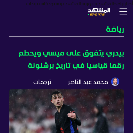
أخبار
برامج
المشهد سبورتس
المشهد بزنس
بودكاست
ترندات
رياضة
بيدري يتفوق على ميسي ويحطم
رقما قياسيا في تاريخ برشلونة
محمد عبد الناصر
ترجمات