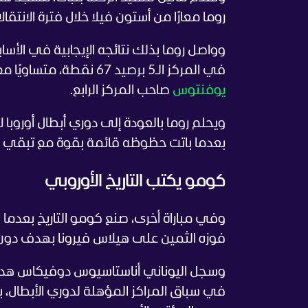
روما معارًا من أستون فيلا خلال فترة الانتقا
في المركز الـ5 برصيد 67 نقطة، متساويًا مع ميلان بفارق الأهداف، وبفارق نقطة واحدة فقط خلف
يوفنتوس
صاحب المركز الرابع.
بعدما باتت حظوظه قائمة بقوة مع تبقي م
كومو يكتب التاريخ الأوروبي
وفي مباراة أخرى، صنع كومو التاريخ بعدما 
فوزه الثمين على هيلاس فيرونا بهدف دون 