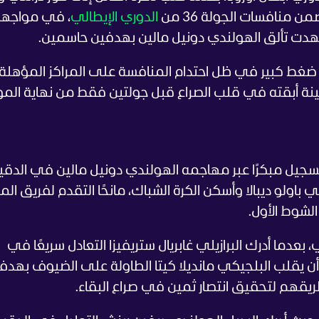
الدوري الإيطالي
، في مواجه
دت تألق الهولندي دونيل مالين بهدفين حاسمين.
ت ضغط كبير في ظل احتدام المنافسة على المراكز المؤهلة
التسجيل مبكرًا عبر مهاجمه الهولندي دونيل مالين في الدق
ني باولو ديبالا وأسكن الكرة الشباك، مانحًا التقدم لفريق ال
لشوط الأول.
 بعدما أدرك البرازيلي غابريال ستريفيزا التعادل سريعًا في
وما، قبل أن يقلب البلجيكي مانديلا كيتا الطاولة على الضيوف بهدف 