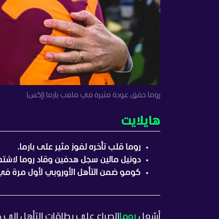
روما حقق عودة مثيرة في ملعب بارما (إكس)
هايلايت
روما قلب تأخره لفوز مثير على بارما.
دونيل مالين سجل هدفين وقاد روما لاشتعا
كومو ضمن التأهل الأوروبي لأول مرة في ت
أشعل
روما
الصراع على بطاقات التأهل إلى دو