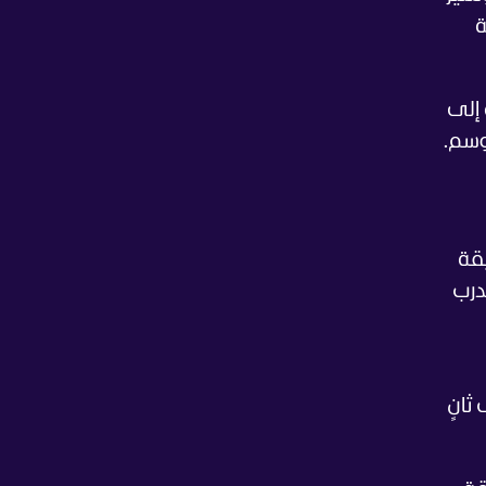
ة
 إلى
يقة
مدرب
ثانٍ