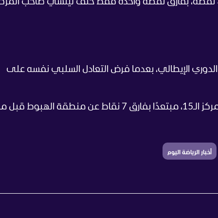
أوكيريكي، ليرفع كريمونيزي رصيده إلى 31 نقطة، بفارق نقطة واحدة فقط خلف ليتشي صاحب المرك
 الدوري الإيطالي، بعدما فرض التعادل السلبي نفسه على
ورفع فيورنتينا رصيده إلى 38 نقطة في المركز الـ15، مبتعدًا بفارق 7 نقاط عن منطقة ال
أخبار الرياضة اليوم