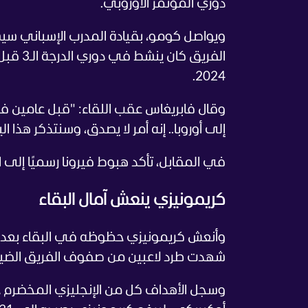
دوري المؤتمر الأوروبي.
ويواصل كومو، بقيادة المدرب الإسباني سي
الفريق
2024.
وقال فابريغاس عقب اللقاء: "قبل عامين في 
إلى أوروبا.. إنه أمر لا يصدق، وسنتذكر هذا اليوم بعد 0
في المقابل، تأكد هبوط فيرونا رسميًا إلى الدرجة الـ2 بعدما تجمد رصيده عند 20 نقطة ف
كريمونيزي ينعش آمال البقاء
وأنعش كريمونيزي حظوظه في البقاء بعدما ح
شهدت طرد لاعبين من صفوف الفريق الضي
وسجل الأهداف كل من الإنجليزي المخضرم 