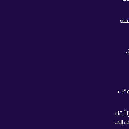
باريات، ليعزز موقعه
ويحلم روما بالعودة إلى دوري أبطال أوروبا لأول مرة منذ خروجه أمام بورتو في ثمن نهائي نسخة 2018،
 عقب
 فوزًا تاريخيًا أبقاه
 على الأقل إنهاء الموسم في المركز الـ6 المؤهل إلى