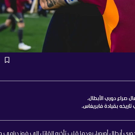
ل صراع دوري الأبطال.
اريخه بقيادة فابريغاس.
ري أبطال أوروبا، بعدما قلب تأخره القاتل إلى فوز درامي و