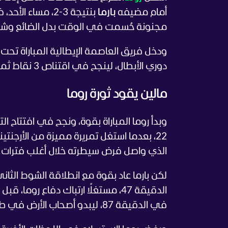
أمام مضيفه
بارما
بنتيجة 3-2، مساء الأحد، ضمن منافسات الجولة 36 من
مجنونة حُسمت في الوقت بدل الضائع وشه
ودخل فريق العاصمة الإيطالية المباراة تح
دوري الأبطال، لينجح في اقتناص 3 نقاط ثمينة أبقته في قلب الصراع قبل جولتين فقط من نهاية الموسم.
مالين يقود ثورة روما
وبدأ روما المباراة بقوة، ونجح في افتتاح 
22، بعدما استغل تمريرة مميزة من الأرجنتي
الذي واصل فرض سيطرته خلال أغلب فترات ا
لكن بارما عاد بقوة مع انطلاقة الشوط الثاني،
الدقيقة 47، مستغلًا ارتباك دفاع ر
في الدقيقة 87، ليبدو أصحاب الأرض في طريقهم لتحقيق انتصار ثمين في صراع البقاء.