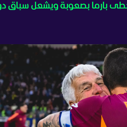
يتخطى بارما بصعوبة ويشعل سباق د