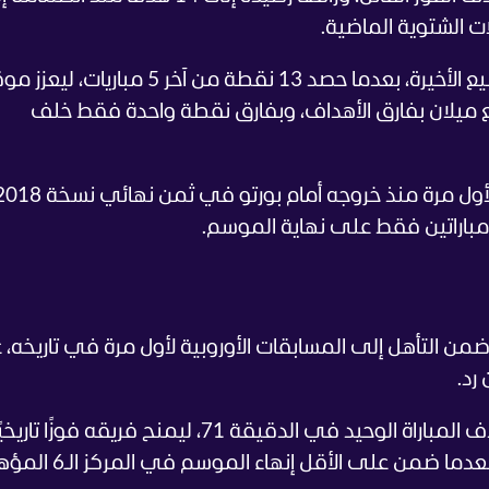
لات الشتوية الماضية.
وواصل روما بذلك نتائجه الإيجابية في الأسابيع الأخيرة، بعدما حصد 13 نقطة من آخر 5 م
باراتين فقط على نهاية الموسم.
ضمن التأهل إلى المسابقات الأوروبية لأول مرة في تاريخه،
رد.
وسجل اليوناني أناستاسيوس دوفيكاس هدف المباراة الوحيد في الدقيقة 71، ليمنح فريقه
في سباق المراكز المؤهلة لدوري الأبطال، بعدما ضمن