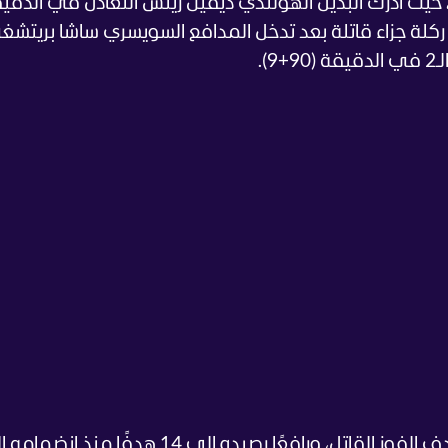
 حيث أدرك البديل الهولندي ديفين رينش التعادل في الدقي
ى ركلة جزاء قاتلة بعد تدخل المدافع السويسري ساشا بريتشغ
).
وتقدم مالين لتنفيذ الركلة بثبات، مسجلًا هدف الفوز القاتل، ورافعًا رصيده إلى 14 هدفًا من