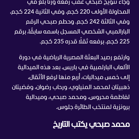
وجاء تتويج صبحي عقب رفعه وزنًا بلغ في
المحاولة الأولى 220 كجم، وفي الثانية 224 كجم،
وفي الثالثة 242 كجم. وحطم صبحي الرقم
البارالمبي الشخصي المسجل باسمه سابقًا، برقم
225 كجم، برفعه ثقلًا قدره 235 كجم.
وارتفع رصيد البعثة المصرية الرياضية في دورة
الألعاب البارلمبية في باريس، بعد هذه الميدالية
إلى خمس ميداليات، أربع منها لرفع الأثقال،
ذهبيتان لمحمد المنياوي، ورحاب رضوان، وفضيتان
لفاطمة محروس، ومحمد صبحي، وميدالية
برونزية لمنتخب الطائرة جلوس.
محمد صبحي يكتب التاريخ